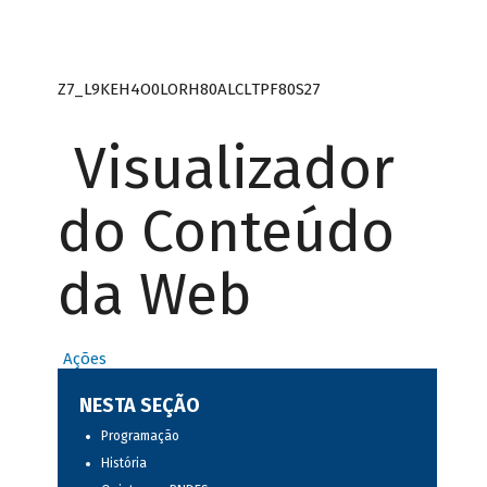
Z7_L9KEH4O0LORH80ALCLTPF80S27
Visualizador
do Conteúdo
da Web
Ações
NESTA SEÇÃO
Programação
História