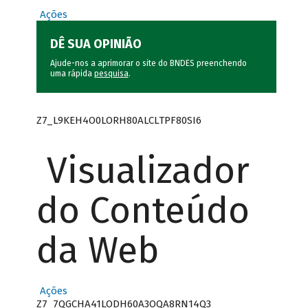
Ações
DÊ SUA OPINIÃO
Ajude-nos a aprimorar o site do BNDES preenchendo
uma rápida
pesquisa
.
Z7_L9KEH4O0LORH80ALCLTPF80SI6
Visualizador
do Conteúdo
da Web
Ações
Z7_7QGCHA41LODH60A3OQA8RN14Q3