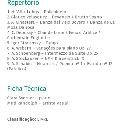
Repertório
1. H. Villa-Lobos – Polichinelo
2. Glauco Velasquez – Devaneio / Brutto Sogno
3. A. Ginastera – Danza del Viejo Boyero / Danza de La
Moza Danosa
4. C. Debussy – Clair de Lune / Feux d´Artifice /
Cathédrale Engloutie
5. Igor Stravinsky – Tango
6. A. Webern – Variações para piano Op. 27
7. A. Schoenberg – Intermezzo da Suite Op. 25
8. A. Stockausen – Nº 4 Klavierstuck IX
9. A. Scriabin – Nuances / Poema nº 1 / Estudo nº 12
(Patético)
Ficha Técnica
Clara Sverner – piano
Muti Randolph – artista visual
Classificação:
LIVRE