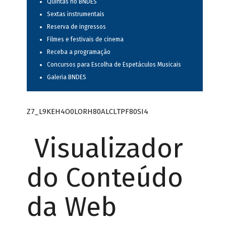
Quintas no BNDES
Sextas instrumentais
Reserva de ingressos
Filmes e festivais de cinema
Receba a programação
Concursos para Escolha de Espetáculos Musicais
Galeria BNDES
Z7_L9KEH4O0LORH80ALCLTPF80SI4
Visualizador
do Conteúdo
da Web