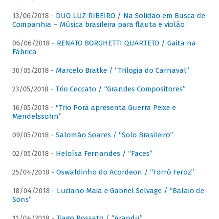
13/06/2018 -
DUO LUZ-RIBEIRO / Na Solidão em Busca de
Companhia – Música brasileira para flauta e violão
06/06/2018 -
RENATO BORGHETTI QUARTETO / Gaita na
Fábrica
30/05/2018 -
Marcelo Bratke / “Trilogia do Carnaval”
23/05/2018 -
Trio Ceccato / “Grandes Compositores”
16/05/2018 -
"Trio Porã apresenta Guerra Peixe e
Mendelssohn”
09/05/2018 -
Salomão Soares / “Solo Brasileiro”
02/05/2018 -
Heloísa Fernandes / “Faces”
25/04/2018 -
Oswaldinho do Acordeon / “Forró Feroz”
18/04/2018 -
Luciano Maia e Gabriel Selvage / “Balaio de
Sons”
11/04/2018 -
Tiago Rossato / “Arandu”