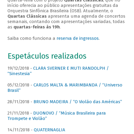
quarta-feira com o projeto
Quartas Clássicas
, que no
início oferecia ao público apresentações gratuitas da
Orquestra Sinfônica Brasileira (OSB). Atualmente, o
Quartas Clássicas
apresenta uma agenda de concertos
semanais, contando com apresentações variadas, todas
as
quartas-feiras às 19h
.
Saiba como funciona a
reserva de ingressos
.
Espetáculos realizados
19/12/2018 -
CLARA SVERNER E MUTI RANDOLPH /
“Sinestesia”
05/12/2018 -
CARLOS MALTA & MARIMBANDA / “Universo
Brasil”
28/11/2018 -
BRUNO MADEIRA / “O Violão das Américas”
21/11/2018 -
DUONOVO / “Música Brasileira para
Trompete e Violão”
14/11/2018 -
QUATERNAGLIA