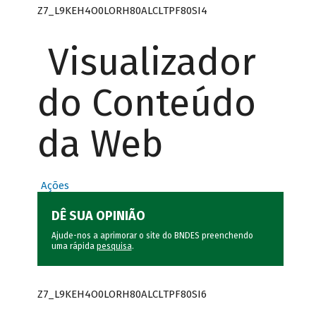
Z7_L9KEH4O0LORH80ALCLTPF80SI4
Visualizador
do Conteúdo
da Web
Ações
DÊ SUA OPINIÃO
Ajude-nos a aprimorar o site do BNDES preenchendo
uma rápida
pesquisa
.
Z7_L9KEH4O0LORH80ALCLTPF80SI6