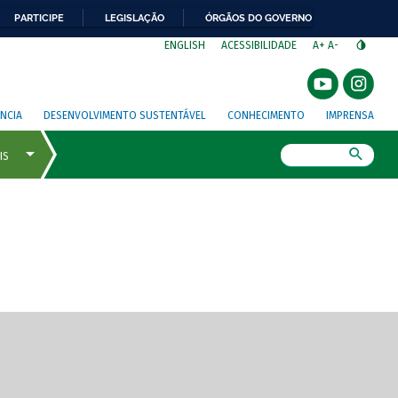
PARTICIPE
LEGISLAÇÃO
ÓRGÃOS DO GOVERNO
⁣
ENGLISH
ACESSIBILIDADE
A+
A-
NCIA
DESENVOLVIMENTO SUSTENTÁVEL
CONHECIMENTO
IMPRENSA
Busca
gem de tela