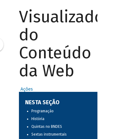
Visualizador
do
Conteúdo
da Web
Ações
NESTA SEÇÃO
Programação
História
Quintas no BNDES
Sextas instrumentais