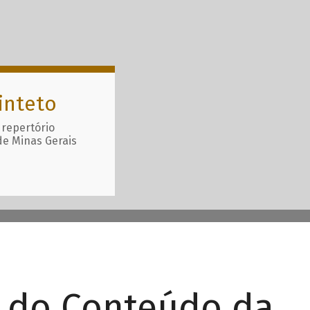
inteto
 repertório
de Minas Gerais
r do Conteúdo da