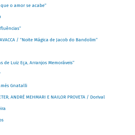
que o amor se acabe”
O
fluências”
VACCA / “Noite Mágica de Jacob do Bandolim”
 de Luiz Eça, Arranjos Memoráveis”
”
més Gnatalli
ER, ANDRÉ MEHMARI E NAILOR PROVETA / Dorival
ira
os