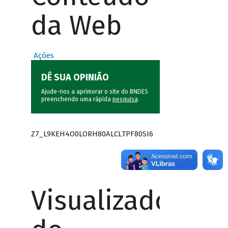
da Web
Ações
DÊ SUA OPINIÃO
Ajude-nos a aprimorar o site do BNDES
preenchendo uma rápida
pesquisa
.
Z7_L9KEH4O0LORH80ALCLTPF80SI6
Visualizador