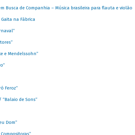
m Busca de Companhia – Música brasileira para flauta e violão
Gaita na Fábrica
rnaval”
tores”
ixe e Mendelssohn”
ro”
ó Feroz”
/ “Balaio de Sons”
Meu Dom”
s Compositoras”