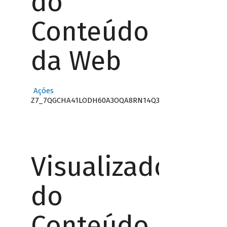
do
Conteúdo
da Web
Ações
Z7_7QGCHA41LODH60A3OQA8RN14Q3
Visualizador
do
Conteúdo