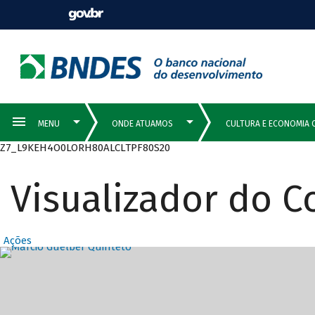
Z7_L9KEH4O0LORH80ALCLTPF80S20
Visualizador do 
Ações
Destaques Prin