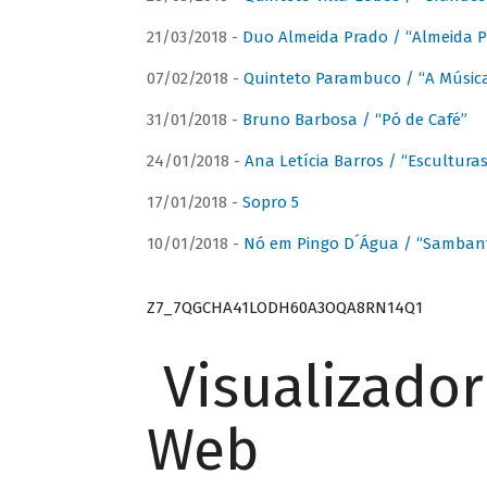
21/03/2018 -
Duo Almeida Prado / “Almeida P
07/02/2018 -
Quinteto Parambuco / “A Música
31/01/2018 -
Bruno Barbosa / “Pó de Café”
24/01/2018 -
Ana Letícia Barros / “Escultura
17/01/2018 -
Sopro 5
10/01/2018 -
Nó em Pingo D´Água / “Sambant
Z7_7QGCHA41LODH60A3OQA8RN14Q1
Visualizado
Web