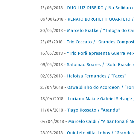
13/06/2018 -
DUO LUZ-RIBEIRO / Na Solidão e
06/06/2018 -
RENATO BORGHETTI QUARTETO / 
30/05/2018 -
Marcelo Bratke / “Trilogia do Ca
23/05/2018 -
Trio Ceccato / “Grandes Composi
16/05/2018 -
"Trio Porã apresenta Guerra Pe
09/05/2018 -
Salomão Soares / “Solo Brasilei
02/05/2018 -
Heloísa Fernandes / “Faces”
25/04/2018 -
Oswaldinho do Acordeon / “Forr
18/04/2018 -
Luciano Maia e Gabriel Selvage 
11/04/2018 -
Tiago Rossato / “Arandu”
04/04/2018 -
Marcelo Caldi / “A Sanfona É 
28/03/2018 -
Quinteto Villa-Lobos / “Grande