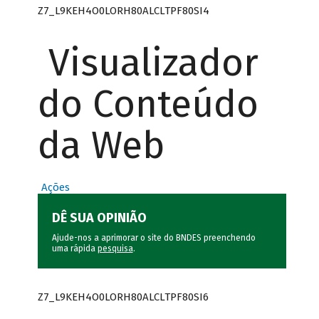
Z7_L9KEH4O0LORH80ALCLTPF80SI4
Visualizador
do Conteúdo
da Web
Ações
DÊ SUA OPINIÃO
Ajude-nos a aprimorar o site do BNDES preenchendo
uma rápida
pesquisa
.
Z7_L9KEH4O0LORH80ALCLTPF80SI6