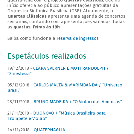
quarta-feira com o projeto
Quartas Clássicas
, que no
início oferecia ao público apresentações gratuitas da
Orquestra Sinfônica Brasileira (OSB). Atualmente, o
Quartas Clássicas
apresenta uma agenda de concertos
semanais, contando com apresentações variadas, todas
as
quartas-feiras às 19h
.
Saiba como funciona a
reserva de ingressos
.
Espetáculos realizados
19/12/2018 -
CLARA SVERNER E MUTI RANDOLPH /
“Sinestesia”
05/12/2018 -
CARLOS MALTA & MARIMBANDA / “Universo
Brasil”
28/11/2018 -
BRUNO MADEIRA / “O Violão das Américas”
21/11/2018 -
DUONOVO / “Música Brasileira para
Trompete e Violão”
14/11/2018 -
QUATERNAGLIA