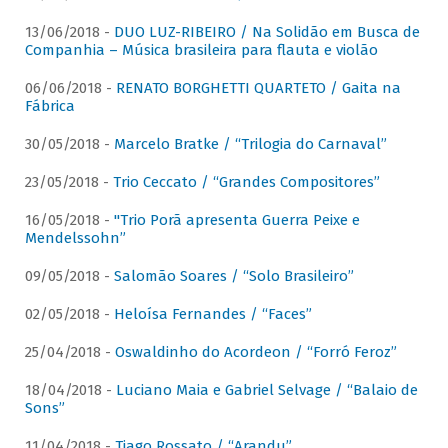
13/06/2018 -
DUO LUZ-RIBEIRO / Na Solidão em Busca de
Companhia – Música brasileira para flauta e violão
06/06/2018 -
RENATO BORGHETTI QUARTETO / Gaita na
Fábrica
30/05/2018 -
Marcelo Bratke / “Trilogia do Carnaval”
23/05/2018 -
Trio Ceccato / “Grandes Compositores”
16/05/2018 -
"Trio Porã apresenta Guerra Peixe e
Mendelssohn”
09/05/2018 -
Salomão Soares / “Solo Brasileiro”
02/05/2018 -
Heloísa Fernandes / “Faces”
25/04/2018 -
Oswaldinho do Acordeon / “Forró Feroz”
18/04/2018 -
Luciano Maia e Gabriel Selvage / “Balaio de
Sons”
11/04/2018 -
Tiago Rossato / “Arandu”