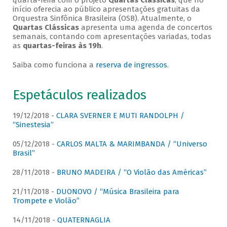
quarta-feira com o projeto
Quartas Clássicas
, que no
início oferecia ao público apresentações gratuitas da
Orquestra Sinfônica Brasileira (OSB). Atualmente, o
Quartas Clássicas
apresenta uma agenda de concertos
semanais, contando com apresentações variadas, todas
as
quartas-feiras às 19h
.
Saiba como funciona a
reserva de ingressos
.
Espetáculos realizados
19/12/2018 -
CLARA SVERNER E MUTI RANDOLPH /
“Sinestesia”
05/12/2018 -
CARLOS MALTA & MARIMBANDA / “Universo
Brasil”
28/11/2018 -
BRUNO MADEIRA / “O Violão das Américas”
21/11/2018 -
DUONOVO / “Música Brasileira para
Trompete e Violão”
14/11/2018 -
QUATERNAGLIA