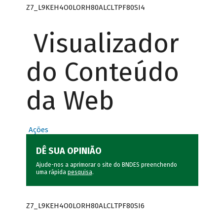
Z7_L9KEH4O0LORH80ALCLTPF80SI4
Visualizador
do Conteúdo
da Web
Ações
DÊ SUA OPINIÃO
Ajude-nos a aprimorar o site do BNDES preenchendo
uma rápida
pesquisa
.
Z7_L9KEH4O0LORH80ALCLTPF80SI6