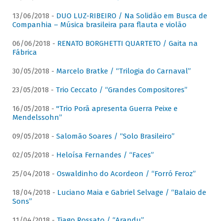
13/06/2018 -
DUO LUZ-RIBEIRO / Na Solidão em Busca de
Companhia – Música brasileira para flauta e violão
06/06/2018 -
RENATO BORGHETTI QUARTETO / Gaita na
Fábrica
30/05/2018 -
Marcelo Bratke / “Trilogia do Carnaval”
23/05/2018 -
Trio Ceccato / “Grandes Compositores”
16/05/2018 -
"Trio Porã apresenta Guerra Peixe e
Mendelssohn”
09/05/2018 -
Salomão Soares / “Solo Brasileiro”
02/05/2018 -
Heloísa Fernandes / “Faces”
25/04/2018 -
Oswaldinho do Acordeon / “Forró Feroz”
18/04/2018 -
Luciano Maia e Gabriel Selvage / “Balaio de
Sons”
11/04/2018 -
Tiago Rossato / “Arandu”