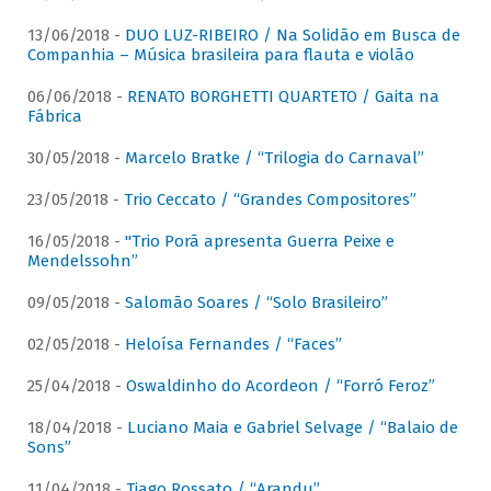
13/06/2018 -
DUO LUZ-RIBEIRO / Na Solidão em Busca de
Companhia – Música brasileira para flauta e violão
06/06/2018 -
RENATO BORGHETTI QUARTETO / Gaita na
Fábrica
30/05/2018 -
Marcelo Bratke / “Trilogia do Carnaval”
23/05/2018 -
Trio Ceccato / “Grandes Compositores”
16/05/2018 -
"Trio Porã apresenta Guerra Peixe e
Mendelssohn”
09/05/2018 -
Salomão Soares / “Solo Brasileiro”
02/05/2018 -
Heloísa Fernandes / “Faces”
25/04/2018 -
Oswaldinho do Acordeon / “Forró Feroz”
18/04/2018 -
Luciano Maia e Gabriel Selvage / “Balaio de
Sons”
11/04/2018 -
Tiago Rossato / “Arandu”