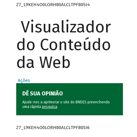
Z7_L9KEH4O0LORH80ALCLTPF80SI4
Visualizador
do Conteúdo
da Web
Ações
DÊ SUA OPINIÃO
Ajude-nos a aprimorar o site do BNDES preenchendo
uma rápida
pesquisa
.
Z7_L9KEH4O0LORH80ALCLTPF80SI6