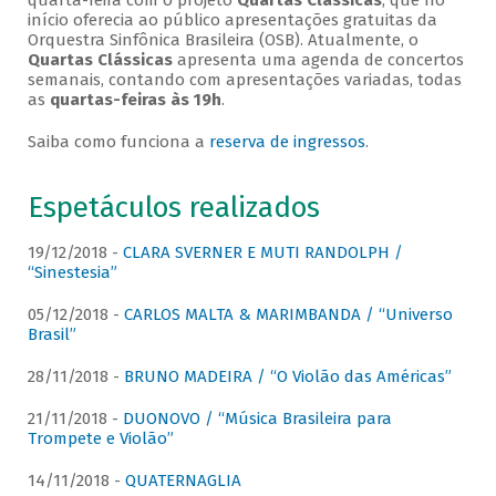
quarta-feira com o projeto
Quartas Clássicas
, que no
início oferecia ao público apresentações gratuitas da
Orquestra Sinfônica Brasileira (OSB). Atualmente, o
Quartas Clássicas
apresenta uma agenda de concertos
semanais, contando com apresentações variadas, todas
as
quartas-feiras às 19h
.
Saiba como funciona a
reserva de ingressos
.
Espetáculos realizados
19/12/2018 -
CLARA SVERNER E MUTI RANDOLPH /
“Sinestesia”
05/12/2018 -
CARLOS MALTA & MARIMBANDA / “Universo
Brasil”
28/11/2018 -
BRUNO MADEIRA / “O Violão das Américas”
21/11/2018 -
DUONOVO / “Música Brasileira para
Trompete e Violão”
14/11/2018 -
QUATERNAGLIA