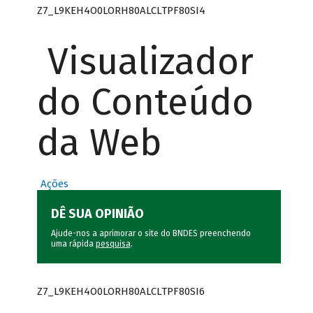
Z7_L9KEH4O0LORH80ALCLTPF80SI4
Visualizador
do Conteúdo
da Web
Ações
DÊ SUA OPINIÃO
Ajude-nos a aprimorar o site do BNDES preenchendo
uma rápida
pesquisa
.
Z7_L9KEH4O0LORH80ALCLTPF80SI6