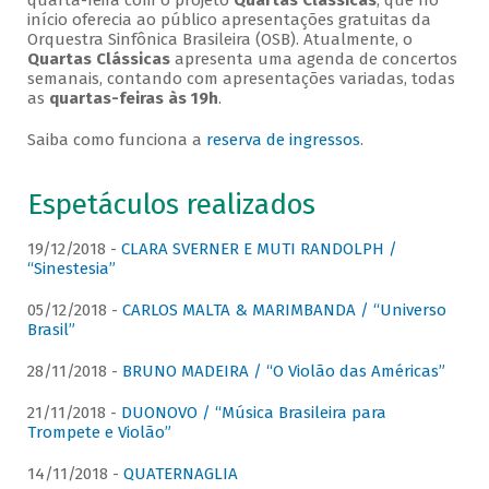
quarta-feira com o projeto
Quartas Clássicas
, que no
início oferecia ao público apresentações gratuitas da
Orquestra Sinfônica Brasileira (OSB). Atualmente, o
Quartas Clássicas
apresenta uma agenda de concertos
semanais, contando com apresentações variadas, todas
as
quartas-feiras às 19h
.
Saiba como funciona a
reserva de ingressos
.
Espetáculos realizados
19/12/2018 -
CLARA SVERNER E MUTI RANDOLPH /
“Sinestesia”
05/12/2018 -
CARLOS MALTA & MARIMBANDA / “Universo
Brasil”
28/11/2018 -
BRUNO MADEIRA / “O Violão das Américas”
21/11/2018 -
DUONOVO / “Música Brasileira para
Trompete e Violão”
14/11/2018 -
QUATERNAGLIA