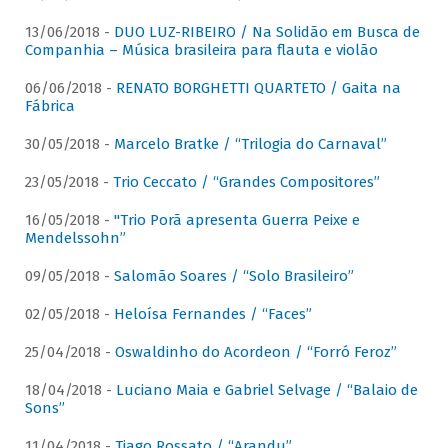
13/06/2018 -
DUO LUZ-RIBEIRO / Na Solidão em Busca de
Companhia – Música brasileira para flauta e violão
06/06/2018 -
RENATO BORGHETTI QUARTETO / Gaita na
Fábrica
30/05/2018 -
Marcelo Bratke / “Trilogia do Carnaval”
23/05/2018 -
Trio Ceccato / “Grandes Compositores”
16/05/2018 -
"Trio Porã apresenta Guerra Peixe e
Mendelssohn”
09/05/2018 -
Salomão Soares / “Solo Brasileiro”
02/05/2018 -
Heloísa Fernandes / “Faces”
25/04/2018 -
Oswaldinho do Acordeon / “Forró Feroz”
18/04/2018 -
Luciano Maia e Gabriel Selvage / “Balaio de
Sons”
11/04/2018 -
Tiago Rossato / “Arandu”