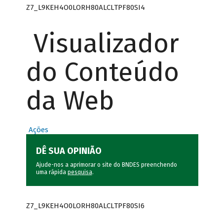
Z7_L9KEH4O0LORH80ALCLTPF80SI4
Visualizador
do Conteúdo
da Web
Ações
DÊ SUA OPINIÃO
Ajude-nos a aprimorar o site do BNDES preenchendo
uma rápida
pesquisa
.
Z7_L9KEH4O0LORH80ALCLTPF80SI6