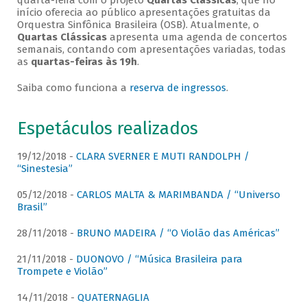
quarta-feira com o projeto
Quartas Clássicas
, que no
início oferecia ao público apresentações gratuitas da
Orquestra Sinfônica Brasileira (OSB). Atualmente, o
Quartas Clássicas
apresenta uma agenda de concertos
semanais, contando com apresentações variadas, todas
as
quartas-feiras às 19h
.
Saiba como funciona a
reserva de ingressos
.
Espetáculos realizados
19/12/2018 -
CLARA SVERNER E MUTI RANDOLPH /
“Sinestesia”
05/12/2018 -
CARLOS MALTA & MARIMBANDA / “Universo
Brasil”
28/11/2018 -
BRUNO MADEIRA / “O Violão das Américas”
21/11/2018 -
DUONOVO / “Música Brasileira para
Trompete e Violão”
14/11/2018 -
QUATERNAGLIA