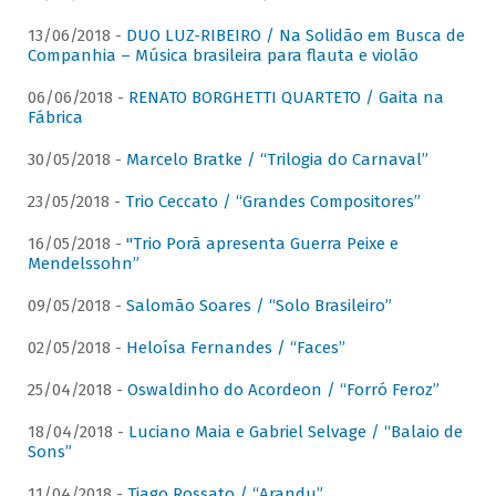
13/06/2018 -
DUO LUZ-RIBEIRO / Na Solidão em Busca de
Companhia – Música brasileira para flauta e violão
06/06/2018 -
RENATO BORGHETTI QUARTETO / Gaita na
Fábrica
30/05/2018 -
Marcelo Bratke / “Trilogia do Carnaval”
23/05/2018 -
Trio Ceccato / “Grandes Compositores”
16/05/2018 -
"Trio Porã apresenta Guerra Peixe e
Mendelssohn”
09/05/2018 -
Salomão Soares / “Solo Brasileiro”
02/05/2018 -
Heloísa Fernandes / “Faces”
25/04/2018 -
Oswaldinho do Acordeon / “Forró Feroz”
18/04/2018 -
Luciano Maia e Gabriel Selvage / “Balaio de
Sons”
11/04/2018 -
Tiago Rossato / “Arandu”