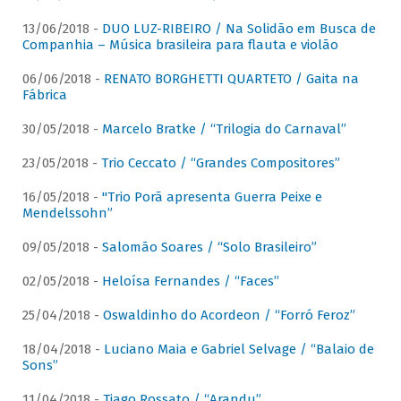
13/06/2018 -
DUO LUZ-RIBEIRO / Na Solidão em Busca de
Companhia – Música brasileira para flauta e violão
06/06/2018 -
RENATO BORGHETTI QUARTETO / Gaita na
Fábrica
30/05/2018 -
Marcelo Bratke / “Trilogia do Carnaval”
23/05/2018 -
Trio Ceccato / “Grandes Compositores”
16/05/2018 -
"Trio Porã apresenta Guerra Peixe e
Mendelssohn”
09/05/2018 -
Salomão Soares / “Solo Brasileiro”
02/05/2018 -
Heloísa Fernandes / “Faces”
25/04/2018 -
Oswaldinho do Acordeon / “Forró Feroz”
18/04/2018 -
Luciano Maia e Gabriel Selvage / “Balaio de
Sons”
11/04/2018 -
Tiago Rossato / “Arandu”