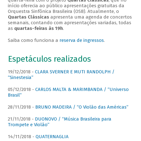
quarta-feira com o projeto
Quartas Clássicas
, que no
início oferecia ao público apresentações gratuitas da
Orquestra Sinfônica Brasileira (OSB). Atualmente, o
Quartas Clássicas
apresenta uma agenda de concertos
semanais, contando com apresentações variadas, todas
as
quartas-feiras às 19h
.
Saiba como funciona a
reserva de ingressos
.
Espetáculos realizados
19/12/2018 -
CLARA SVERNER E MUTI RANDOLPH /
“Sinestesia”
05/12/2018 -
CARLOS MALTA & MARIMBANDA / “Universo
Brasil”
28/11/2018 -
BRUNO MADEIRA / “O Violão das Américas”
21/11/2018 -
DUONOVO / “Música Brasileira para
Trompete e Violão”
14/11/2018 -
QUATERNAGLIA