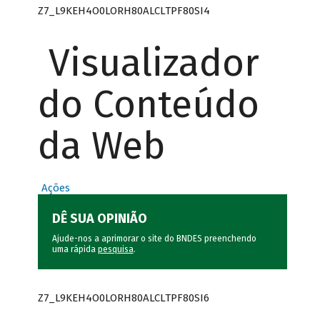
Z7_L9KEH4O0LORH80ALCLTPF80SI4
Visualizador
do Conteúdo
da Web
Ações
DÊ SUA OPINIÃO
Ajude-nos a aprimorar o site do BNDES preenchendo
uma rápida
pesquisa
.
Z7_L9KEH4O0LORH80ALCLTPF80SI6