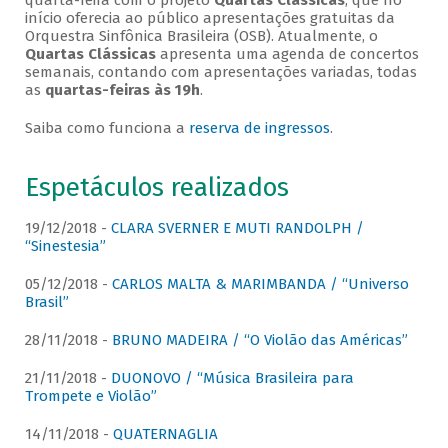
quarta-feira com o projeto
Quartas Clássicas
, que no
início oferecia ao público apresentações gratuitas da
Orquestra Sinfônica Brasileira (OSB). Atualmente, o
Quartas Clássicas
apresenta uma agenda de concertos
semanais, contando com apresentações variadas, todas
as
quartas-feiras às 19h
.
Saiba como funciona a
reserva de ingressos
.
Espetáculos realizados
19/12/2018 -
CLARA SVERNER E MUTI RANDOLPH /
“Sinestesia”
05/12/2018 -
CARLOS MALTA & MARIMBANDA / “Universo
Brasil”
28/11/2018 -
BRUNO MADEIRA / “O Violão das Américas”
21/11/2018 -
DUONOVO / “Música Brasileira para
Trompete e Violão”
14/11/2018 -
QUATERNAGLIA