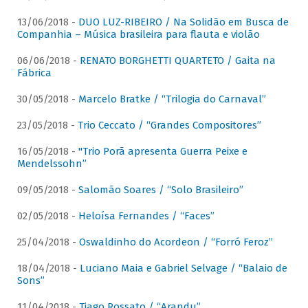
13/06/2018 -
DUO LUZ-RIBEIRO / Na Solidão em Busca de
Companhia – Música brasileira para flauta e violão
06/06/2018 -
RENATO BORGHETTI QUARTETO / Gaita na
Fábrica
30/05/2018 -
Marcelo Bratke / “Trilogia do Carnaval”
23/05/2018 -
Trio Ceccato / “Grandes Compositores”
16/05/2018 -
"Trio Porã apresenta Guerra Peixe e
Mendelssohn”
09/05/2018 -
Salomão Soares / “Solo Brasileiro”
02/05/2018 -
Heloísa Fernandes / “Faces”
25/04/2018 -
Oswaldinho do Acordeon / “Forró Feroz”
18/04/2018 -
Luciano Maia e Gabriel Selvage / “Balaio de
Sons”
11/04/2018 -
Tiago Rossato / “Arandu”