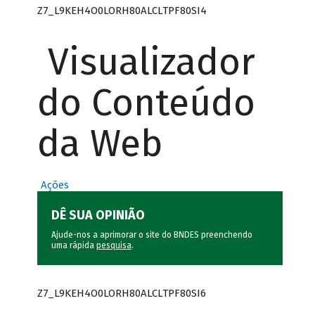
Z7_L9KEH4O0LORH80ALCLTPF80SI4
Visualizador
do Conteúdo
da Web
Ações
DÊ SUA OPINIÃO
Ajude-nos a aprimorar o site do BNDES preenchendo
uma rápida
pesquisa
.
Z7_L9KEH4O0LORH80ALCLTPF80SI6