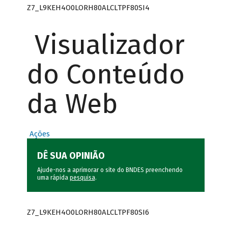
Z7_L9KEH4O0LORH80ALCLTPF80SI4
Visualizador
do Conteúdo
da Web
Ações
DÊ SUA OPINIÃO
Ajude-nos a aprimorar o site do BNDES preenchendo
uma rápida
pesquisa
.
Z7_L9KEH4O0LORH80ALCLTPF80SI6