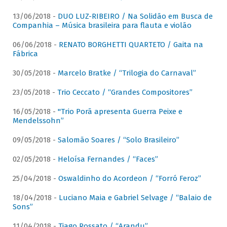
13/06/2018 -
DUO LUZ-RIBEIRO / Na Solidão em Busca de
Companhia – Música brasileira para flauta e violão
06/06/2018 -
RENATO BORGHETTI QUARTETO / Gaita na
Fábrica
30/05/2018 -
Marcelo Bratke / “Trilogia do Carnaval”
23/05/2018 -
Trio Ceccato / “Grandes Compositores”
16/05/2018 -
"Trio Porã apresenta Guerra Peixe e
Mendelssohn”
09/05/2018 -
Salomão Soares / “Solo Brasileiro”
02/05/2018 -
Heloísa Fernandes / “Faces”
25/04/2018 -
Oswaldinho do Acordeon / “Forró Feroz”
18/04/2018 -
Luciano Maia e Gabriel Selvage / “Balaio de
Sons”
11/04/2018 -
Tiago Rossato / “Arandu”