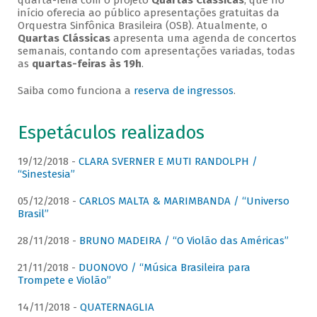
quarta-feira com o projeto
Quartas Clássicas
, que no
início oferecia ao público apresentações gratuitas da
Orquestra Sinfônica Brasileira (OSB). Atualmente, o
Quartas Clássicas
apresenta uma agenda de concertos
semanais, contando com apresentações variadas, todas
as
quartas-feiras às 19h
.
Saiba como funciona a
reserva de ingressos
.
Espetáculos realizados
19/12/2018 -
CLARA SVERNER E MUTI RANDOLPH /
“Sinestesia”
05/12/2018 -
CARLOS MALTA & MARIMBANDA / “Universo
Brasil”
28/11/2018 -
BRUNO MADEIRA / “O Violão das Américas”
21/11/2018 -
DUONOVO / “Música Brasileira para
Trompete e Violão”
14/11/2018 -
QUATERNAGLIA