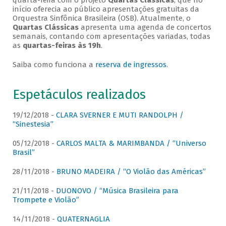
quarta-feira com o projeto
Quartas Clássicas
, que no
início oferecia ao público apresentações gratuitas da
Orquestra Sinfônica Brasileira (OSB). Atualmente, o
Quartas Clássicas
apresenta uma agenda de concertos
semanais, contando com apresentações variadas, todas
as
quartas-feiras às 19h
.
Saiba como funciona a
reserva de ingressos
.
Espetáculos realizados
19/12/2018 -
CLARA SVERNER E MUTI RANDOLPH /
“Sinestesia”
05/12/2018 -
CARLOS MALTA & MARIMBANDA / “Universo
Brasil”
28/11/2018 -
BRUNO MADEIRA / “O Violão das Américas”
21/11/2018 -
DUONOVO / “Música Brasileira para
Trompete e Violão”
14/11/2018 -
QUATERNAGLIA