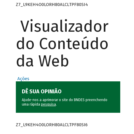
Z7_L9KEH4O0LORH80ALCLTPF80SI4
Visualizador
do Conteúdo
da Web
Ações
DÊ SUA OPINIÃO
Ajude-nos a aprimorar o site do BNDES preenchendo
uma rápida
pesquisa
.
Z7_L9KEH4O0LORH80ALCLTPF80SI6