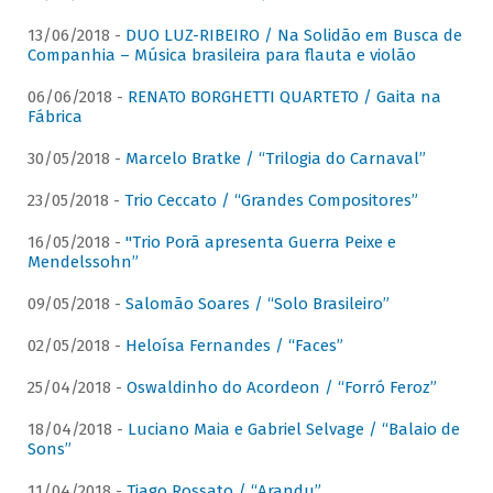
13/06/2018 -
DUO LUZ-RIBEIRO / Na Solidão em Busca de
Companhia – Música brasileira para flauta e violão
06/06/2018 -
RENATO BORGHETTI QUARTETO / Gaita na
Fábrica
30/05/2018 -
Marcelo Bratke / “Trilogia do Carnaval”
23/05/2018 -
Trio Ceccato / “Grandes Compositores”
16/05/2018 -
"Trio Porã apresenta Guerra Peixe e
Mendelssohn”
09/05/2018 -
Salomão Soares / “Solo Brasileiro”
02/05/2018 -
Heloísa Fernandes / “Faces”
25/04/2018 -
Oswaldinho do Acordeon / “Forró Feroz”
18/04/2018 -
Luciano Maia e Gabriel Selvage / “Balaio de
Sons”
11/04/2018 -
Tiago Rossato / “Arandu”