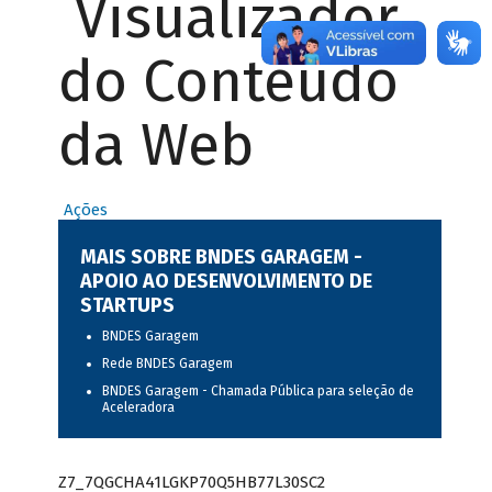
Visualizador
do Conteúdo
da Web
Ações
MAIS SOBRE BNDES GARAGEM -
APOIO AO DESENVOLVIMENTO DE
STARTUPS
BNDES Garagem
Rede BNDES Garagem
BNDES Garagem - Chamada Pública para seleção de
Aceleradora
Z7_7QGCHA41LGKP70Q5HB77L30SC2