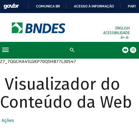
COMUNICA BR
ACESSO À INFORMAÇÃO
PARTI
ENGLISH
ACESSIBILIDADE
A+
A-
Busca
Z7_7QGCHA41LGKP70Q5HB77L30S47
Visualizador do
Conteúdo da Web
Ações