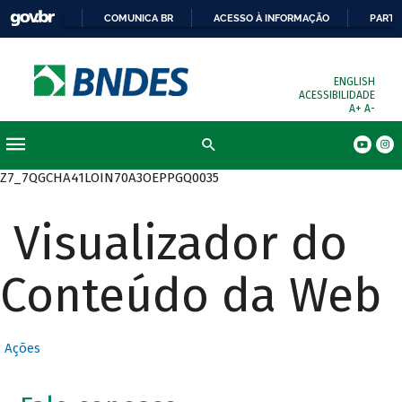
COMUNICA BR
ACESSO À INFORMAÇÃO
PARTI
ENGLISH
ACESSIBILIDADE
A+
A-
Busca
Z7_7QGCHA41LOIN70A3OEPPGQ0035
Visualizador do
Conteúdo da Web
Ações