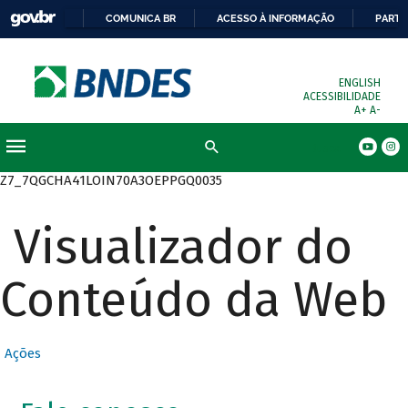
COMUNICA BR
ACESSO À INFORMAÇÃO
PARTI
ENGLISH
ACESSIBILIDADE
A+
A-
Busca
Z7_7QGCHA41LOIN70A3OEPPGQ0035
Visualizador do
Conteúdo da Web
Ações