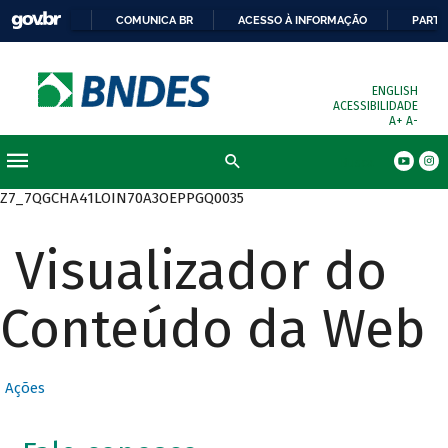
COMUNICA BR
ACESSO À INFORMAÇÃO
PARTI
ENGLISH
ACESSIBILIDADE
A+
A-
Busca
Z7_7QGCHA41LOIN70A3OEPPGQ0035
Visualizador do
Conteúdo da Web
Ações