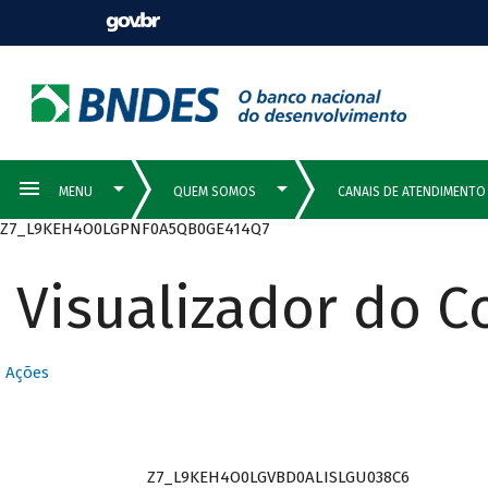
Z7_L9KEH4O0LGPNF0A5QB0GE414Q7
Visualizador do 
Ações
Z7_L9KEH4O0LGVBD0ALISLGU038C6