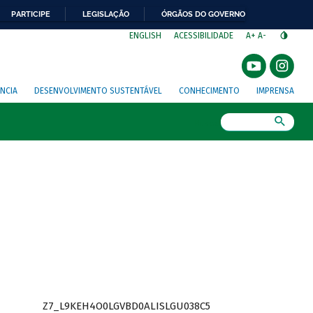
PARTICIPE
LEGISLAÇÃO
ÓRGÃOS DO GOVERNO
⁣
ENGLISH
ACESSIBILIDADE
A+
A-
NCIA
DESENVOLVIMENTO SUSTENTÁVEL
CONHECIMENTO
IMPRENSA
Busca
Z7_L9KEH4O0LGVBD0ALISLGU038C5