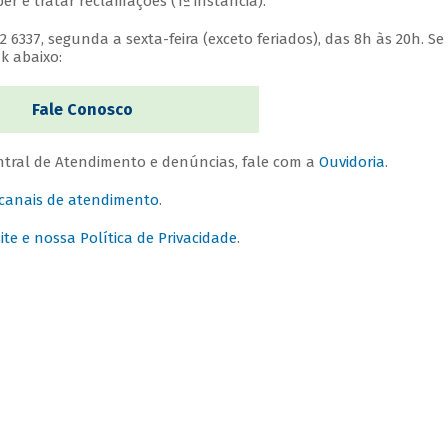
r e tratar reclamações (1ª instância).
6337, segunda a sexta-feira (exceto feriados), das 8h às 20h. Se
k abaixo:
Fale Conosco
tral de Atendimento e denúncias, fale com a
Ouvidoria
.
 canais de atendimento
.
e e nossa Política de Privacidade
.