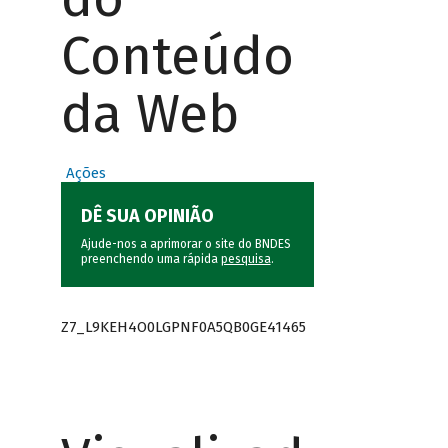
Conteúdo
da Web
Ações
DÊ SUA OPINIÃO
Ajude-nos a aprimorar o site do BNDES
preenchendo uma rápida
pesquisa
.
Z7_L9KEH4O0LGPNF0A5QB0GE41465