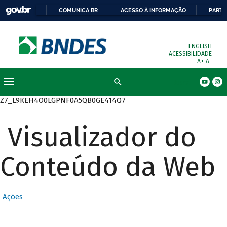
COMUNICA BR
ACESSO À INFORMAÇÃO
PARTI
ENGLISH
ACESSIBILIDADE
A+
A-
Busca
Z7_L9KEH4O0LGPNF0A5QB0GE414Q7
Visualizador do
Conteúdo da Web
Ações