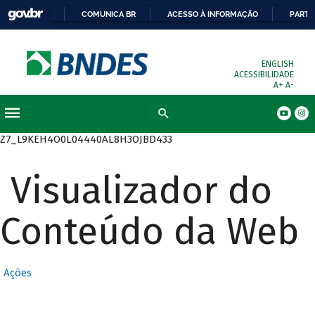
COMUNICA BR
ACESSO À INFORMAÇÃO
PARTI
ENGLISH
ACESSIBILIDADE
A+
A-
Busca
Z7_L9KEH4O0L04440AL8H3OJBD433
Visualizador do
Conteúdo da Web
Ações