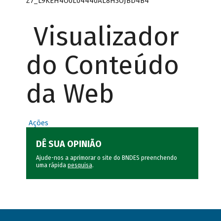
Z7_L9KEH4O0L04440AL8H3OJBD4B4
Visualizador
do Conteúdo
da Web
Ações
DÊ SUA OPINIÃO
Ajude-nos a aprimorar o site do BNDES preenchendo
uma rápida
pesquisa
.