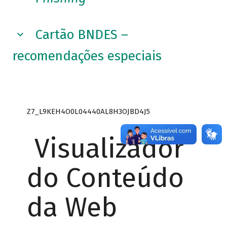
Cartão BNDES –
recomendações especiais
Z7_L9KEH4O0L04440AL8H3OJBD4J5
Visualizador
do Conteúdo
da Web