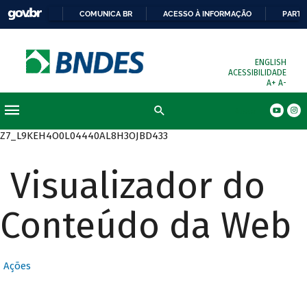
COMUNICA BR
ACESSO À INFORMAÇÃO
PARTI
ENGLISH
ACESSIBILIDADE
A+
A-
Busca
Z7_L9KEH4O0L04440AL8H3OJBD433
Visualizador do
Conteúdo da Web
Ações