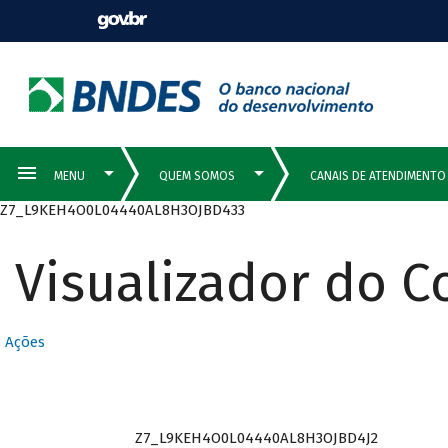
Z7_L9KEH4O0L04440AL8H3OJBD433
Visualizador do 
Ações
Z7_L9KEH4O0L04440AL8H3OJBD4J2