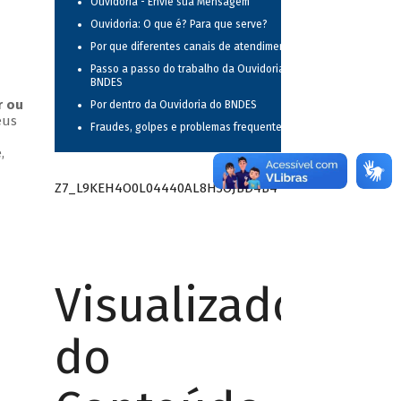
Ouvidoria - Envie sua Mensagem
Ouvidoria: O que é? Para que serve?
Por que diferentes canais de atendimento?
Passo a passo do trabalho da Ouvidoria do
BNDES
r ou
Por dentro da Ouvidoria do BNDES
eus
Fraudes, golpes e problemas frequentes
,
Z7_L9KEH4O0L04440AL8H3OJBD4B4
Visualizador
do