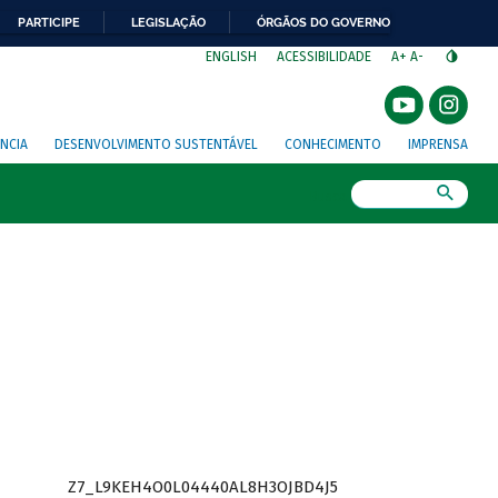
PARTICIPE
LEGISLAÇÃO
ÓRGÃOS DO GOVERNO
⁣
ENGLISH
ACESSIBILIDADE
A+
A-
NCIA
DESENVOLVIMENTO SUSTENTÁVEL
CONHECIMENTO
IMPRENSA
Busca
Z7_L9KEH4O0L04440AL8H3OJBD4J5