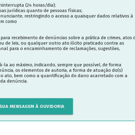
interrupta (24 horas/dia);
s jurídicas quanto de pessoas físicas;
unciante, restringindo o acesso a quaisquer dados relativos à
bem como
para recebimento de denúncias sobre a prática de crimes, atos 
 de leis, ou qualquer outro ato ilícito praticado contra as
anal para o encaminhamento de reclamações, sugestões,
á-la ao máximo, indicando, sempre que possível, de forma
enúncia, os elementos de autoria, a forma de atuação do(s)
a do ato, bem como a quantificação do dano acarretado com a
o da denúncia.
 SUA MENSAGEM À OUVIDORIA