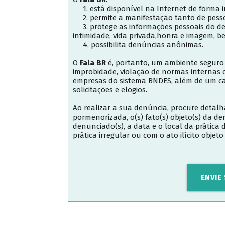
1. está disponível na Internet de forma in
2. permite a manifestação tanto de pessoa
3. protege as informações pessoais do den
intimidade, vida privada,honra e imagem, 
4. possibilita denúncias anônimas.
O
Fala BR
é, portanto, um ambiente seguro 
improbidade, violação de normas internas ou
empresas do sistema BNDES, além de um c
solicitações e elogios.
Ao realizar a sua denúncia, procure detalh
pormenorizada, o(s) fato(s) objeto(s) da d
denunciado(s), a data e o local da prátic
prática irregular ou com o ato ilícito objet
ENVIE