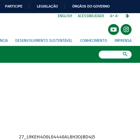
PARTICIPE
LEGISLAÇÃO
ÓRGÃOS DO GOVERNO
⁣
ENGLISH
ACESSIBILIDADE
A+
A-
NCIA
DESENVOLVIMENTO SUSTENTÁVEL
CONHECIMENTO
IMPRENSA
Busca
Z7_L9KEH4O0L04440AL8H3OJBD4J5