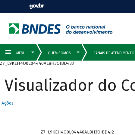
Z7_L9KEH4O0L04440AL8H3OJBD433
Visualizador do 
Ações
Z7_L9KEH4O0L04440AL8H3OJBD4J2