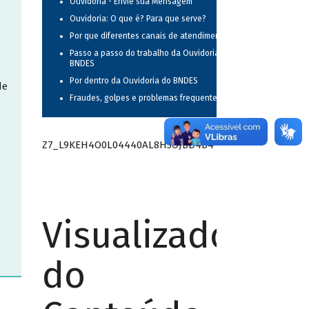
Ouvidoria - Envie sua Mensagem
Ouvidoria: O que é? Para que serve?
Por que diferentes canais de atendimento?
Passo a passo do trabalho da Ouvidoria do
BNDES
Por dentro da Ouvidoria do BNDES
de
Fraudes, golpes e problemas frequentes
Z7_L9KEH4O0L04440AL8H3OJBD4B4
Visualizador
do