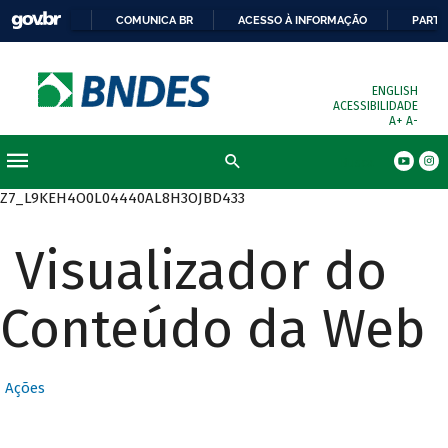
COMUNICA BR
ACESSO À INFORMAÇÃO
PARTI
ENGLISH
ACESSIBILIDADE
A+
A-
Busca
Z7_L9KEH4O0L04440AL8H3OJBD433
Visualizador do
Conteúdo da Web
Ações