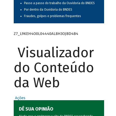
Passo a passo do trabalho da Ouvidoria do BNDES
Por dentro da Ouvidoria do BNDES
Fraudes, golpes e problemas frequentes
Z7_L9KEH4O0L04440AL8H3OJBD4B4
Visualizador
do Conteúdo
da Web
Ações
DÊ SUA OPINIÃO