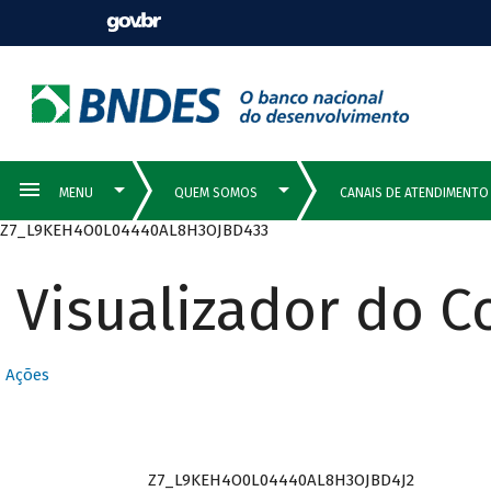
Z7_L9KEH4O0L04440AL8H3OJBD433
Visualizador do 
Ações
Z7_L9KEH4O0L04440AL8H3OJBD4J2