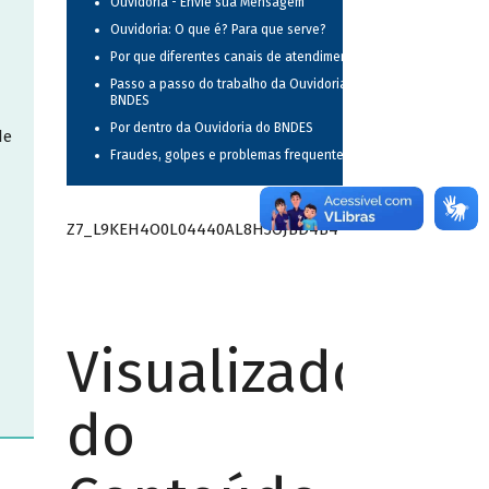
Ouvidoria - Envie sua Mensagem
Ouvidoria: O que é? Para que serve?
Por que diferentes canais de atendimento?
Passo a passo do trabalho da Ouvidoria do
BNDES
Por dentro da Ouvidoria do BNDES
de
Fraudes, golpes e problemas frequentes
Z7_L9KEH4O0L04440AL8H3OJBD4B4
Visualizador
do