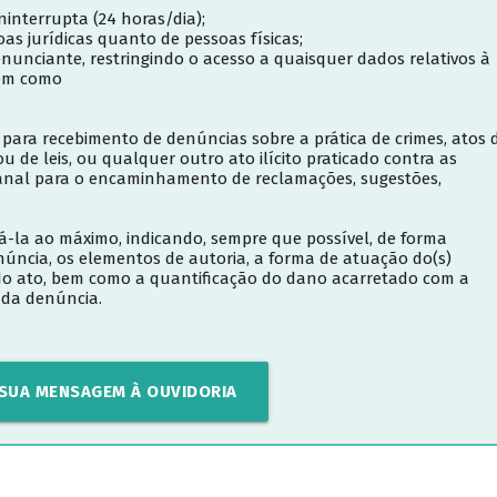
interrupta (24 horas/dia);
s jurídicas quanto de pessoas físicas;
unciante, restringindo o acesso a quaisquer dados relativos à
bem como
para recebimento de denúncias sobre a prática de crimes, atos 
 de leis, ou qualquer outro ato ilícito praticado contra as
anal para o encaminhamento de reclamações, sugestões,
á-la ao máximo, indicando, sempre que possível, de forma
enúncia, os elementos de autoria, a forma de atuação do(s)
a do ato, bem como a quantificação do dano acarretado com a
o da denúncia.
 SUA MENSAGEM À OUVIDORIA