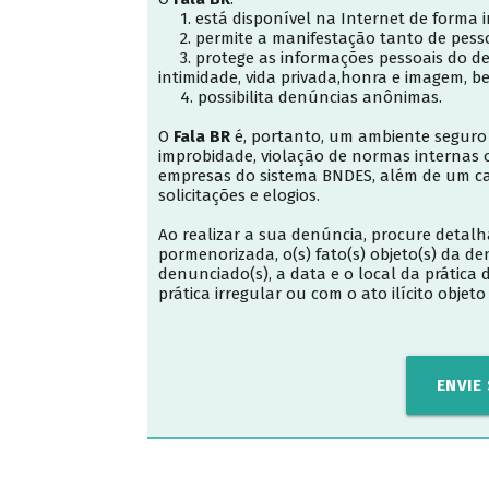
1. está disponível na Internet de forma in
2. permite a manifestação tanto de pessoa
3. protege as informações pessoais do den
intimidade, vida privada,honra e imagem, 
4. possibilita denúncias anônimas.
O
Fala BR
é, portanto, um ambiente seguro 
improbidade, violação de normas internas ou
empresas do sistema BNDES, além de um c
solicitações e elogios.
Ao realizar a sua denúncia, procure detalh
pormenorizada, o(s) fato(s) objeto(s) da d
denunciado(s), a data e o local da prátic
prática irregular ou com o ato ilícito objet
ENVIE