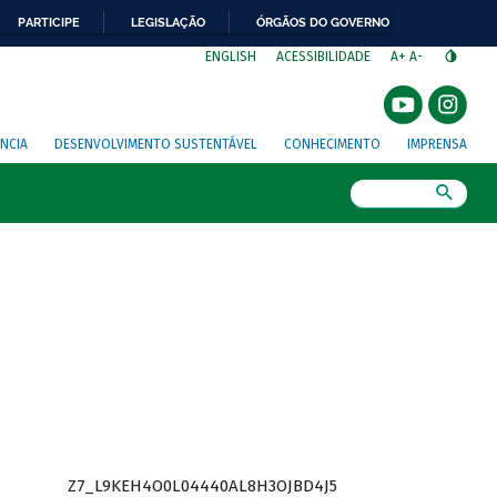
PARTICIPE
LEGISLAÇÃO
ÓRGÃOS DO GOVERNO
⁣
ENGLISH
ACESSIBILIDADE
A+
A-
NCIA
DESENVOLVIMENTO SUSTENTÁVEL
CONHECIMENTO
IMPRENSA
Busca
Z7_L9KEH4O0L04440AL8H3OJBD4J5