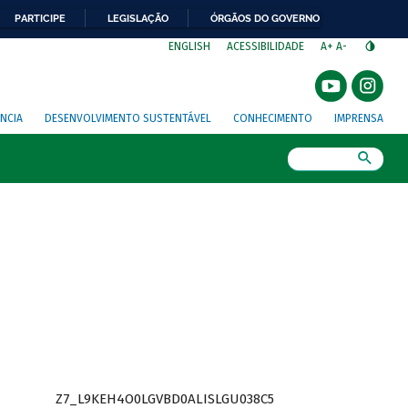
PARTICIPE
LEGISLAÇÃO
ÓRGÃOS DO GOVERNO
⁣
ENGLISH
ACESSIBILIDADE
A+
A-
NCIA
DESENVOLVIMENTO SUSTENTÁVEL
CONHECIMENTO
IMPRENSA
Busca
Z7_L9KEH4O0LGVBD0ALISLGU038C5