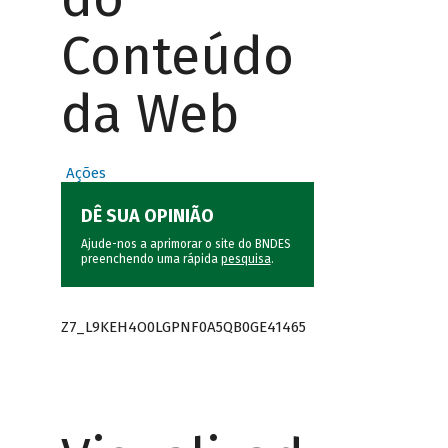
Conteúdo
da Web
Ações
DÊ SUA OPINIÃO
Ajude-nos a aprimorar o site do BNDES
preenchendo uma rápida
pesquisa
.
Z7_L9KEH4O0LGPNF0A5QB0GE41465