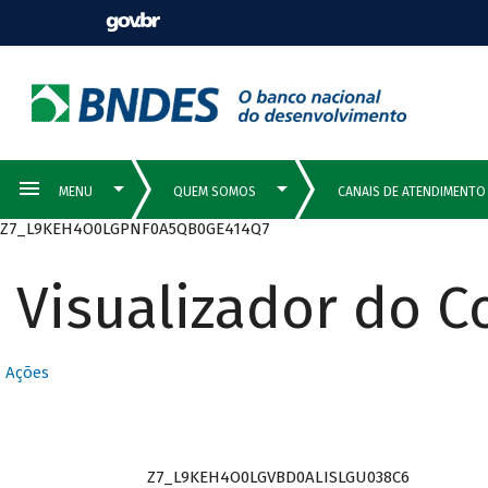
Z7_L9KEH4O0LGPNF0A5QB0GE414Q7
Visualizador do 
Ações
Z7_L9KEH4O0LGVBD0ALISLGU038C6