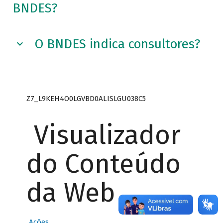
BNDES?
O BNDES indica consultores?
Z7_L9KEH4O0LGVBD0ALISLGU038C5
Visualizador
do Conteúdo
da Web
Ações