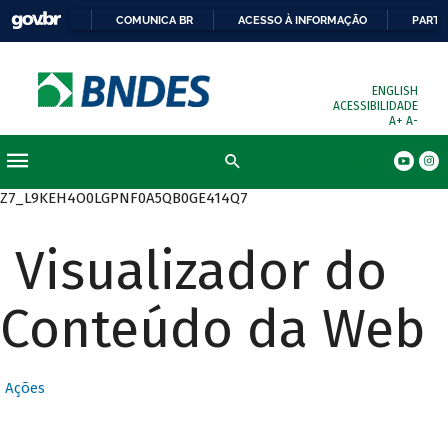
COMUNICA BR
ACESSO À INFORMAÇÃO
PARTI
ENGLISH
ACESSIBILIDADE
A+
A-
Busca
Z7_L9KEH4O0LGPNF0A5QB0GE414Q7
Visualizador do
Conteúdo da Web
Ações