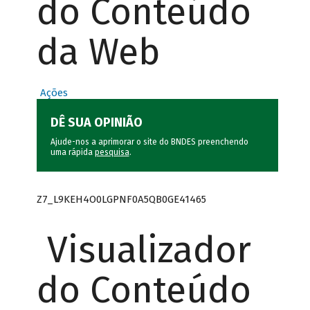
do Conteúdo
da Web
Ações
DÊ SUA OPINIÃO
Ajude-nos a aprimorar o site do BNDES preenchendo
uma rápida
pesquisa
.
Z7_L9KEH4O0LGPNF0A5QB0GE41465
Visualizador
do Conteúdo