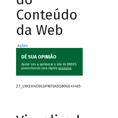
Conteúdo
da Web
Ações
DÊ SUA OPINIÃO
Ajude-nos a aprimorar o site do BNDES
preenchendo uma rápida
pesquisa
.
Z7_L9KEH4O0LGPNF0A5QB0GE41465