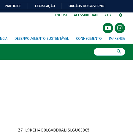
PARTICIPE
LEGISLAÇÃO
ÓRGÃOS DO GOVERNO
⁣
ENGLISH
ACESSIBILIDADE
A+
A-
NCIA
DESENVOLVIMENTO SUSTENTÁVEL
CONHECIMENTO
IMPRENSA
Busca
Z7_L9KEH4O0LGVBD0ALISLGU038C5