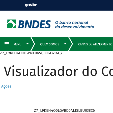
Z7_L9KEH4O0LGPNF0A5QB0GE414Q7
Visualizador do 
Ações
Z7_L9KEH4O0LGVBD0ALISLGU038C6