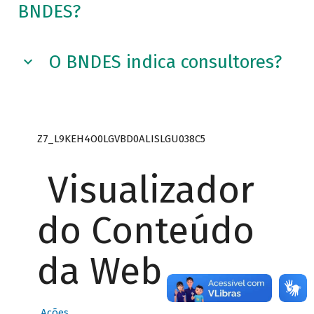
BNDES?
O BNDES indica consultores?
Z7_L9KEH4O0LGVBD0ALISLGU038C5
Visualizador
do Conteúdo
da Web
Ações