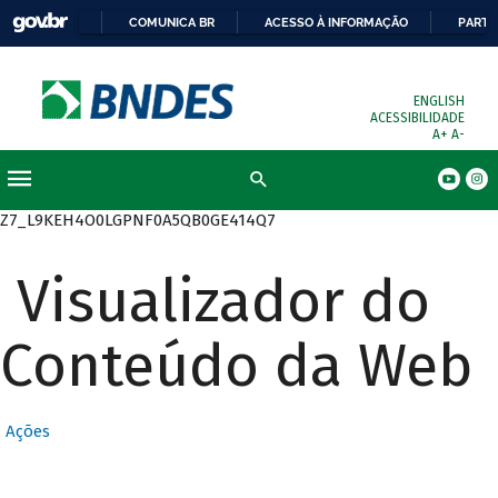
COMUNICA BR
ACESSO À INFORMAÇÃO
PARTI
ENGLISH
ACESSIBILIDADE
A+
A-
Busca
Z7_L9KEH4O0LGPNF0A5QB0GE414Q7
Visualizador do
Conteúdo da Web
Ações