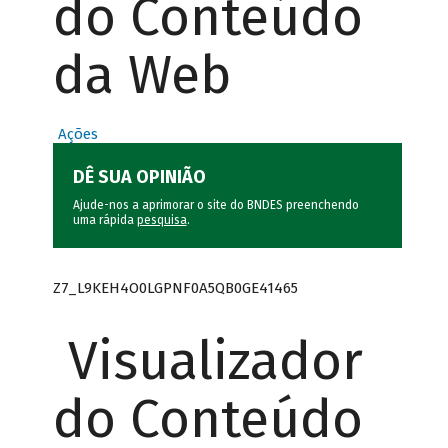
do Conteúdo
da Web
Ações
DÊ SUA OPINIÃO
Ajude-nos a aprimorar o site do BNDES preenchendo
uma rápida
pesquisa
.
Z7_L9KEH4O0LGPNF0A5QB0GE41465
Visualizador
do Conteúdo