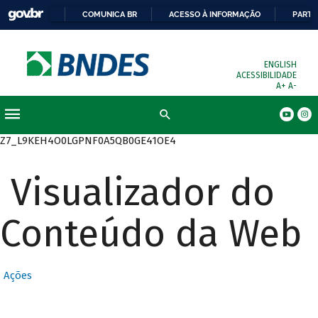
COMUNICA BR
ACESSO À INFORMAÇÃO
PARTI
ENGLISH
ACESSIBILIDADE
A+
A-
Busca
Z7_L9KEH4O0LGPNF0A5QB0GE41OE4
Visualizador do
Conteúdo da Web
Ações