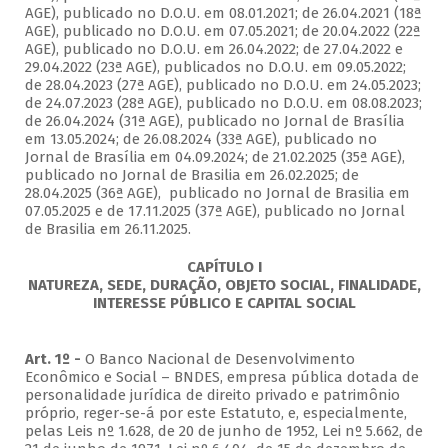
AGE), publicado no D.O.U. em 08.01.2021; de 26.04.2021 (18ª
AGE), publicado no D.O.U. em 07.05.2021; de 20.04.2022 (22ª
AGE), publicado no D.O.U. em 26.04.2022; de 27.04.2022 e
29.04.2022 (23ª AGE), publicados no D.O.U. em 09.05.2022;
de 28.04.2023 (27ª AGE), publicado no D.O.U. em 24.05.2023;
de 24.07.2023 (28ª AGE), publicado no D.O.U. em 08.08.2023;
de 26.04.2024 (31ª AGE), publicado no Jornal de Brasília
em 13.05.2024; de 26.08.2024 (33ª AGE), publicado no
Jornal de Brasília em 04.09.2024; de 21.02.2025 (35ª AGE),
publicado no Jornal de Brasilia em 26.02.2025; de
28.04.2025 (36ª AGE), publicado no Jornal de Brasilia em
07.05.2025 e de 17.11.2025 (37ª AGE), publicado no Jornal
de Brasilia em 26.11.2025.
CAPÍTULO I
NATUREZA, SEDE, DURAÇÃO, OBJETO SOCIAL, FINALIDADE,
INTERESSE PÚBLICO E CAPITAL SOCIAL
Art. 1º -
O Banco Nacional de Desenvolvimento
Econômico e Social – BNDES, empresa pública dotada de
personalidade jurídica de direito privado e patrimônio
próprio, reger-se-á por este Estatuto, e, especialmente,
pelas Leis nº 1.628, de 20 de junho de 1952, Lei nº 5.662, de