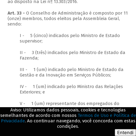
ao disposto na Lei nº 13.303/2016.
Art. 33 -
O Conselho de Administração é composto por 11
(onze) membros, todos eleitos pela Assembleia Geral,
sendo:
I - 5 (cinco) indicados pelo Ministro de Estado
supervisor;
II - 3 (três) indicados pelo Ministro de Estado da
Fazenda;
III - 1 (um) indicado pelo Ministro de Estado da
Gestão e da Inovação em Serviços Públicos;
IV - 1 (um) indicado pelo Ministro das Relações
Exteriores; e
V - 1 (um) representante dos empregados do
BNDES escolhido dentre os empregados ativos,
Aviso: Utilizamos dados pessoais, cookies e tecnologias
pelo voto direto de seus pares, nos moldes da Lei
semelhantes de acordo com nossos
Termos de Uso e Política de
nº 12.353, de 28 de dezembro de 2010.
Privacidade
. Ao continuar navegando, você concorda com estas
condições.
§1º O Presidente do Conselho de Administração e
Entendi