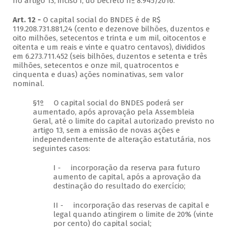
no artigo 13, inciso I, do Decreto nº 8.945/2016.
Art. 12 -
O capital social do BNDES é de R$
119.208.731.881,24 (cento e dezenove bilhões, duzentos e
oito milhões, setecentos e trinta e um mil, oitocentos e
oitenta e um reais e vinte e quatro centavos), divididos
em 6.273.711.452 (seis bilhões, duzentos e setenta e três
milhões, setecentos e onze mil, quatrocentos e
cinquenta e duas) ações nominativas, sem valor
nominal.
§1º O capital social do BNDES poderá ser
aumentado, após aprovação pela Assembleia
Geral, até o limite do capital autorizado previsto no
artigo 13, sem a emissão de novas ações e
independentemente de alteração estatutária, nos
seguintes casos:
I - incorporação da reserva para futuro
aumento de capital, após a aprovação da
destinação do resultado do exercício;
II - incorporação das reservas de capital e
legal quando atingirem o limite de 20% (vinte
por cento) do capital social;