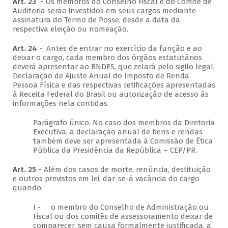
Art. 23 -
Os membros do Conselho Fiscal e do Comitê de
Auditoria serão investidos em seus cargos mediante
assinatura do Termo de Posse, desde a data da
respectiva eleição ou nomeação.
Art. 24
- Antes de entrar no exercício da função e ao
deixar o cargo, cada membro dos órgãos estatutários
deverá apresentar ao BNDES, que zelará pelo sigilo legal,
Declaração de Ajuste Anual do Imposto de Renda
Pessoa Física e das respectivas retificações apresentadas
à Receita Federal do Brasil ou autorização de acesso às
informações nela contidas.
Parágrafo único. No caso dos membros da Diretoria
Executiva, a declaração anual de bens e rendas
também deve ser apresentada à Comissão de Ética
Pública da Presidência da República – CEP/PR.
Art. 25 -
Além dos casos de morte, renúncia, destituição
e outros previstos em lei, dar-se-á vacância do cargo
quando:
I - o membro do Conselho de Administração ou
Fiscal ou dos comitês de assessoramento deixar de
comparecer, sem causa formalmente justificada, a