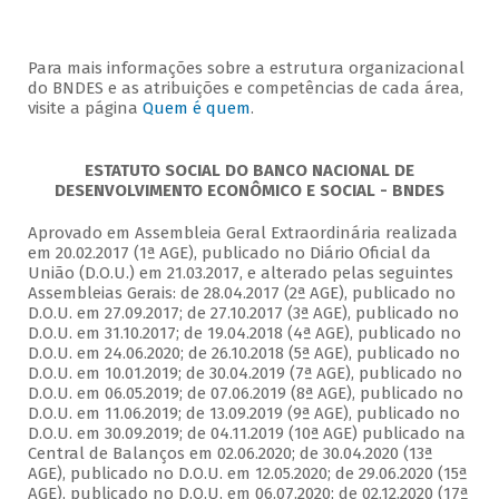
Para mais informações sobre a estrutura organizacional
do BNDES e as atribuições e competências de cada área,
visite a página
Quem é quem
.
ESTATUTO SOCIAL DO BANCO NACIONAL DE
DESENVOLVIMENTO ECONÔMICO E SOCIAL - BNDES
Aprovado em Assembleia Geral Extraordinária realizada
em 20.02.2017 (1ª AGE), publicado no Diário Oficial da
União (D.O.U.) em 21.03.2017, e alterado pelas seguintes
Assembleias Gerais: de 28.04.2017 (2ª AGE), publicado no
D.O.U. em 27.09.2017; de 27.10.2017 (3ª AGE), publicado no
D.O.U. em 31.10.2017; de 19.04.2018 (4ª AGE), publicado no
D.O.U. em 24.06.2020; de 26.10.2018 (5ª AGE), publicado no
D.O.U. em 10.01.2019; de 30.04.2019 (7ª AGE), publicado no
D.O.U. em 06.05.2019; de 07.06.2019 (8ª AGE), publicado no
D.O.U. em 11.06.2019; de 13.09.2019 (9ª AGE), publicado no
D.O.U. em 30.09.2019; de 04.11.2019 (10ª AGE) publicado na
Central de Balanços em 02.06.2020; de 30.04.2020 (13ª
AGE), publicado no D.O.U. em 12.05.2020; de 29.06.2020 (15ª
AGE), publicado no D.O.U. em 06.07.2020; de 02.12.2020 (17ª