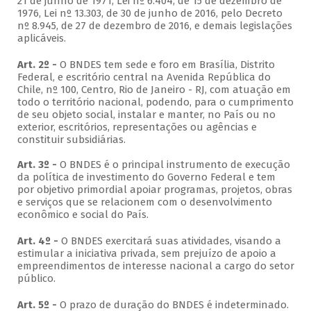
21 de junho de 1971, Lei nº 6.404, de 15 de dezembro de
1976, Lei nº 13.303, de 30 de junho de 2016, pelo Decreto
nº 8.945, de 27 de dezembro de 2016, e demais legislações
aplicáveis.
Art. 2º -
O BNDES tem sede e foro em Brasília, Distrito
Federal, e escritório central na Avenida República do
Chile, nº 100, Centro, Rio de Janeiro - RJ, com atuação em
todo o território nacional, podendo, para o cumprimento
de seu objeto social, instalar e manter, no País ou no
exterior, escritórios, representações ou agências e
constituir subsidiárias.
Art. 3º -
O BNDES é o principal instrumento de execução
da política de investimento do Governo Federal e tem
por objetivo primordial apoiar programas, projetos, obras
e serviços que se relacionem com o desenvolvimento
econômico e social do País.
Art. 4º -
O BNDES exercitará suas atividades, visando a
estimular a iniciativa privada, sem prejuízo de apoio a
empreendimentos de interesse nacional a cargo do setor
público.
Art. 5º -
O prazo de duração do BNDES é indeterminado.