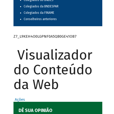
Colegiados do BNDES
Colegiados da BNDESPAR
Colegiados da FINAME
Conselheiros anteriores
Z7_L9KEH4O0LGPNF0A5QB0GE41OB7
Visualizador
do Conteúdo
da Web
Ações
DÊ SUA OPINIÃO