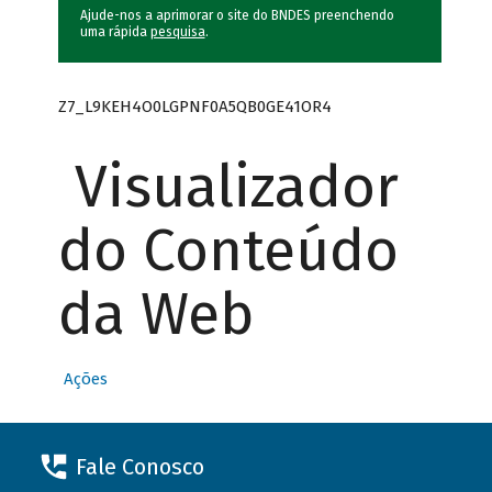
Ajude-nos a aprimorar o site do BNDES preenchendo
uma rápida
pesquisa
.
Z7_L9KEH4O0LGPNF0A5QB0GE41OR4
Visualizador
do Conteúdo
da Web
Ações
Fale Conosco