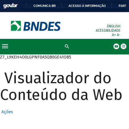
COMUNICA BR
ACESSO À INFORMAÇÃO
PARTI
ENGLISH
ACESSIBILIDADE
A+
A-
Busca
Z7_L9KEH4O0LGPNF0A5QB0GE41OB5
Visualizador do
Conteúdo da Web
Ações