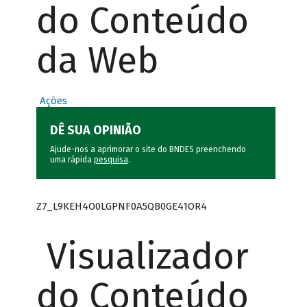
do Conteúdo
da Web
Ações
DÊ SUA OPINIÃO
Ajude-nos a aprimorar o site do BNDES preenchendo
uma rápida
pesquisa
.
Z7_L9KEH4O0LGPNF0A5QB0GE41OR4
Visualizador
do Conteúdo