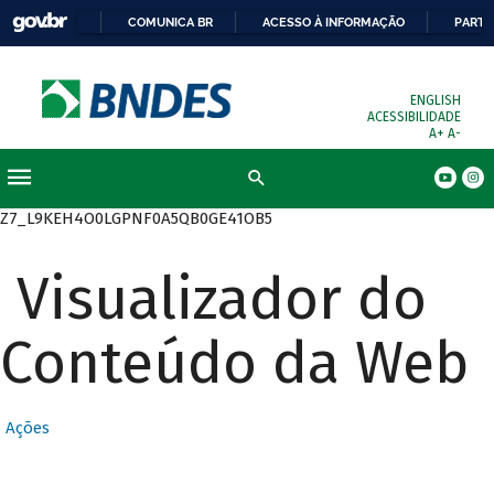
COMUNICA BR
ACESSO À INFORMAÇÃO
PARTI
ENGLISH
ACESSIBILIDADE
A+
A-
Busca
Z7_L9KEH4O0LGPNF0A5QB0GE41OB5
Visualizador do
Conteúdo da Web
Ações