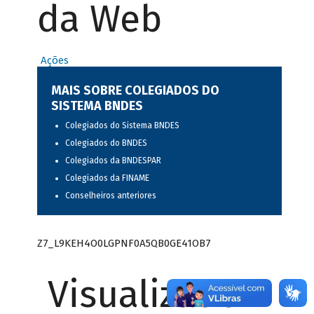
da Web
Ações
MAIS SOBRE COLEGIADOS DO
SISTEMA BNDES
Colegiados do Sistema BNDES
Colegiados do BNDES
Colegiados da BNDESPAR
Colegiados da FINAME
Conselheiros anteriores
Z7_L9KEH4O0LGPNF0A5QB0GE41OB7
Visualizador