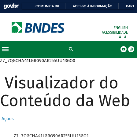
COMUNICA BR
ACESSO À INFORMAÇÃO
PARTI
ENGLISH
ACESSIBILIDADE
A+
A-
Busca
Z7_7QGCHA41LGRG90AR255UU13GO0
Visualizador do
Conteúdo da Web
Ações
Z7_7QGCHA41LGRG90AR255UU13GO1