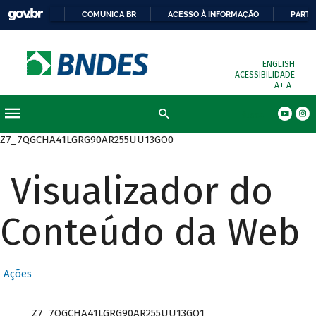
COMUNICA BR
ACESSO À INFORMAÇÃO
PARTI
ENGLISH
ACESSIBILIDADE
A+
A-
Busca
Z7_7QGCHA41LGRG90AR255UU13GO0
Visualizador do
Conteúdo da Web
Ações
Z7_7QGCHA41LGRG90AR255UU13GO1