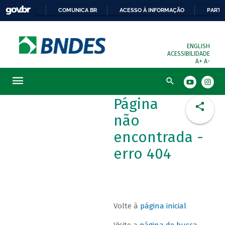
COMUNICA BR
ACESSO À INFORMAÇÃO
PARTI
ENGLISH
ACESSIBILIDADE
A+
A-
Busca
Página
não
encontrada -
erro 404
Volte à
página inicial
Visite a
página de busca