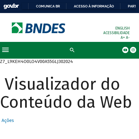
COMUNICA BR
ACESSO À INFORMAÇÃO
PARTI
ENGLISH
ACESSIBILIDADE
A+
A-
Busca
Z7_L9KEH4O0LO4V00A55GLJ302024
Visualizador do
Conteúdo da Web
Ações