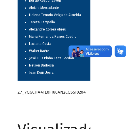
Rol de Responsáveis
Aloizio Mercadante
Helena Tenorio Veiga de Almeida
Tereza Campello
Alexandre Correa Abreu
Maria Fernanda Ramos Coelho
Luciana Costa
Walter Baère
José Luis Pinho Leite Gordon
Nelson Barbosa
Jean Keiji Uema
Z7_7QGCHA41L0FI60AN2CQSSI0204