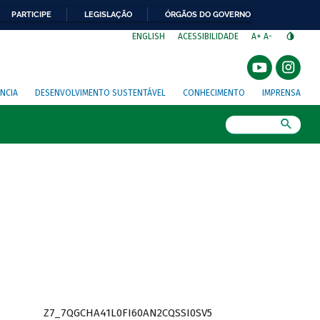
PARTICIPE
LEGISLAÇÃO
ÓRGÃOS DO GOVERNO
⁣
ENGLISH
ACESSIBILIDADE
A+
A-
NCIA
DESENVOLVIMENTO SUSTENTÁVEL
CONHECIMENTO
IMPRENSA
Busca
Z7_7QGCHA41L0FI60AN2CQSSI0SV5