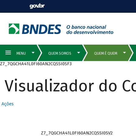
Z7_7QGCHA41L0FI60AN2CQSSI0SF3
Visualizador do 
Ações
Z7_7QGCHA41L0FI60AN2CQSSI0SV2