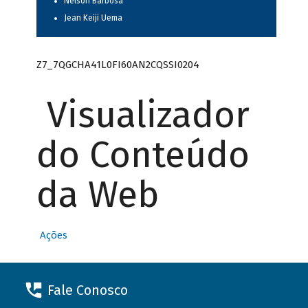
Nelson Barbosa
Jean Keiji Uema
Z7_7QGCHA41L0FI60AN2CQSSI0204
Visualizador
do Conteúdo
da Web
Ações
Fale Conosco