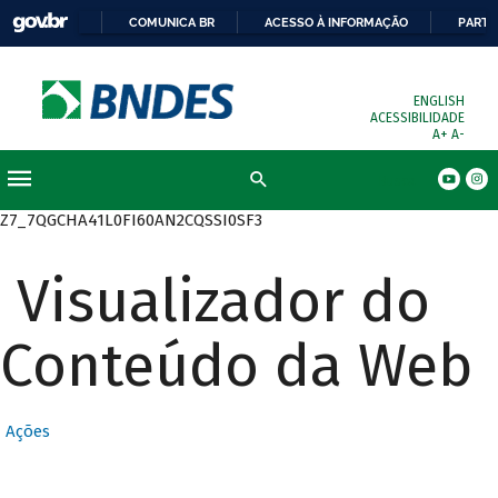
COMUNICA BR
ACESSO À INFORMAÇÃO
PARTI
ENGLISH
ACESSIBILIDADE
A+
A-
Busca
Z7_7QGCHA41L0FI60AN2CQSSI0SF3
Visualizador do
Conteúdo da Web
Ações