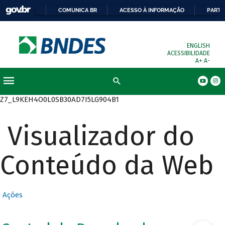
COMUNICA BR
ACESSO À INFORMAÇÃO
PARTI
ENGLISH
ACESSIBILIDADE
A+
A-
Busca
Z7_L9KEH4O0L0SB30AD7I5LG904B1
Visualizador do
Conteúdo da Web
Ações