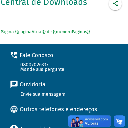
Central de Downloads
Página {{paginaAtual}} de {{numeroPaginas}}
Fale Conosco
08007026337
Mande sua pergunta
Ouvidoria
Envie sua mensagem
Outros telefones e endereços