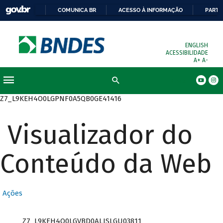
COMUNICA BR
ACESSO À INFORMAÇÃO
PARTI
ENGLISH
ACESSIBILIDADE
A+
A-
Busca
Z7_L9KEH4O0LGPNF0A5QB0GE41416
Visualizador do
Conteúdo da Web
Ações
Z7_L9KEH4O0LGVBD0ALISLGU03811