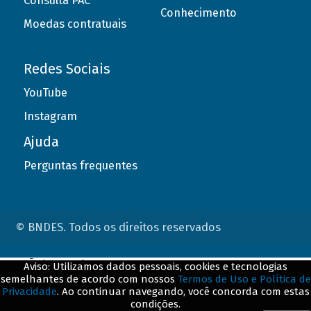
Consulta PAC
Conhecimento
Moedas contratuais
Redes Sociais
YouTube
Instagram
Ajuda
Perguntas frequentes
© BNDES. Todos os direitos reservados
ConteÃºdo complementar
Aviso: Utilizamos dados pessoais, cookies e tecnologias
semelhantes de acordo com nossos
Termos de Uso e Política de
${title}
${badge}
Privacidade
. Ao continuar navegando, você concorda com estas
condições.
${loading}