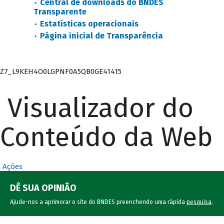
Central de downloads do BNDES
Transparente
Estatísticas operacionais
Página inicial de Transparência
Z7_L9KEH4O0LGPNF0A5QB0GE41415
Visualizador do
Conteúdo da Web
Ações
DÊ SUA OPINIÃO
Ajude-nos a aprimorar o site do BNDES preenchendo uma rápida
pesquisa
.