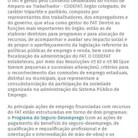
O FAT é gerido pelo Conselho Deliberativo do Fundo de
Amparo ao Trabalhador - CODEFAT, órgão colegiado, de
caráter tripartite e paritário, composto por
representantes dos trabalhadores, dos empregadores e
do governo, que atua como gestor do FAT. Dentre as
funções mais importantes do órgão, estão as de
elaborar diretrizes para programas e para alocação de
recursos, de acompanhar e avaliar seu impacto social e
de propor o aperfeiçoamento da legislação referente às
políticas públicas de emprego e renda, bem como de
fiscalização da administração do FAT. O CODEFAT
estabeleceu, por meio das Resoluções nº 63 e nº 80 (que
tiveram pequenas e sucessivas alterações), critérios para
o reconhecimento das comissões de emprego estaduais,
distrital ou municipais, que representam a
consubstanciação da participação da sociedade
organizada na administração do Sistema Público de
Emprego.
As principais ações de emprego financiadas com recursos
do FAT estão estruturadas em torno de dois programas:
o
Programa do Seguro-Desemprego
(com as ações de
pagamento do benefício do seguro-desemprego, de
qualificação e requalificação profissional e de
orientação e intermediação de mão-de-obra) e os