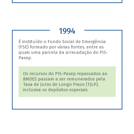
1994
É instituído o Fundo Social de Emergência
(FSE) formado por várias fontes, entre as
quais uma parcela da arrecadação do PIS-
Pasep.
Os recursos do PIS-Pasep repassados ao
BNDES passam a ser remunerados pela
Taxa de Juros de Longo Prazo (TJLP),
inclusive os depósitos especiais.