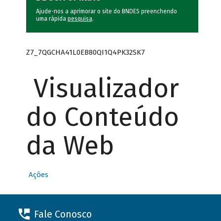
Ajude-nos a aprimorar o site do BNDES preenchendo
uma rápida
pesquisa
.
Z7_7QGCHA41L0EB80QI1Q4PK32SK7
Visualizador
do Conteúdo
da Web
Ações
Fale Conosco