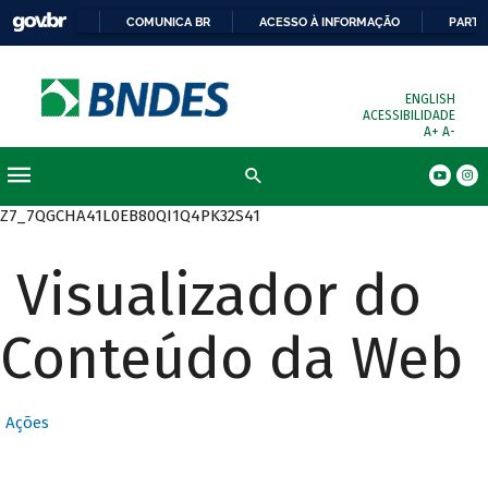
COMUNICA BR
ACESSO À INFORMAÇÃO
PARTI
ENGLISH
ACESSIBILIDADE
A+
A-
Busca
Z7_7QGCHA41L0EB80QI1Q4PK32S41
Visualizador do
Conteúdo da Web
Ações