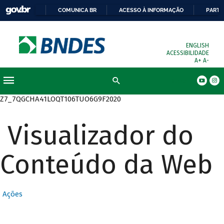
COMUNICA BR
ACESSO À INFORMAÇÃO
PARTI
ENGLISH
ACESSIBILIDADE
A+
A-
Busca
Z7_7QGCHA41LOQT106TUO6G9F2020
Visualizador do
Conteúdo da Web
Ações