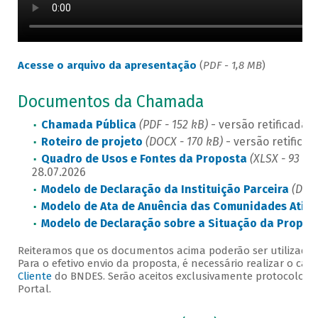
Acesse o arquivo da apresentação
(
PDF - 1,8 MB
)
Documentos da Chamada
Chamada Pública
(PDF - 152 kB)
- versão retificada 
Roteiro de projeto
(DOCX - 170 kB)
- versão retifica
Quadro de Usos e Fontes da Proposta
(XLSX - 93 kB
28.07.2026
Modelo de Declaração da Instituição Parceira
(DOCX
Modelo de Ata de Anuência das Comunidades Atin
Modelo de Declaração sobre a Situação da Propo
Reiteramos que os documentos acima poderão ser utilizados
Para o efetivo envio da proposta, é necessário realizar o ca
Cliente
do BNDES. Serão aceitos exclusivamente protocolos r
Portal.