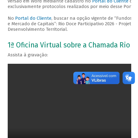
versão em Word mediante cadastro no
Portal do Cliente
do B
exclusivamente protocolos realizados por meio desse Portal.
No
Portal do Cliente
, buscar na opção vigente de “Fundos, E
e Mercado de Capitais”: Rio Doce Participativo 2026 - Projeto
Desenvolvimento Territorial.
1ª Oficina Virtual sobre a Chamada Rio D
Assista à gravação: