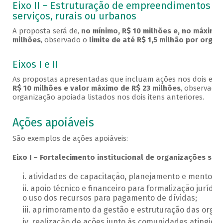
Eixo II – Estruturação de empreendimentos pr
serviços, rurais ou urbanos
A proposta será de,
no mínimo, R$ 10 milhões e, no máximo,
milhões
, observado o
limite de até R$ 1,5 milhão por orga
Eixos I e II
As propostas apresentadas que incluam ações nos dois eixo
R$ 10 milhões e valor máximo de R$ 23 milhões
, observados
organização apoiada listados nos dois itens anteriores.
Ações apoiáveis
São exemplos de ações apoiáveis:
Eixo I – Fortalecimento institucional de organizações soci
atividades de capacitação, planejamento e mentoria
apoio técnico e financeiro para formalização jurídi
o uso dos recursos para pagamento de dívidas;
aprimoramento da gestão e estruturação das organ
realização de ações junto às comunidades atingidas