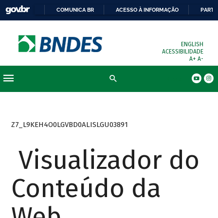
COMUNICA BR
ACESSO À INFORMAÇÃO
PARTI
ENGLISH
ACESSIBILIDADE
A+
A-
Busca
Z7_L9KEH4O0LGVBD0ALISLGU03891
Visualizador do
Conteúdo da
Web