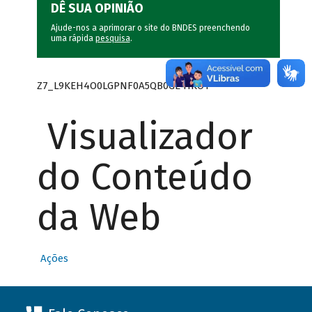
DÊ SUA OPINIÃO
Ajude-nos a aprimorar o site do BNDES preenchendo
uma rápida
pesquisa
.
Z7_L9KEH4O0LGPNF0A5QB0GE41KO1
Visualizador
do Conteúdo
da Web
Ações