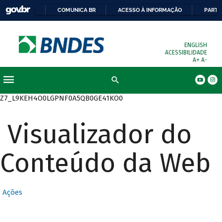
COMUNICA BR
ACESSO À INFORMAÇÃO
PARTI
ENGLISH
ACESSIBILIDADE
A+
A-
Busca
Z7_L9KEH4O0LGPNF0A5QB0GE41KO0
Visualizador do
Conteúdo da Web
Ações