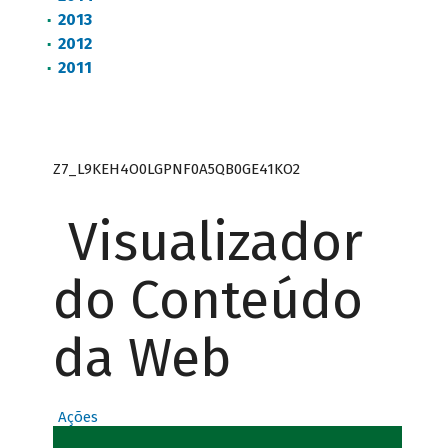
2013
2012
2011
Z7_L9KEH4O0LGPNF0A5QB0GE41KO2
Visualizador
do Conteúdo
da Web
Ações