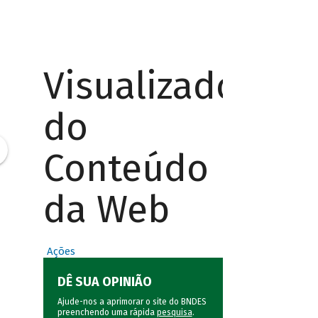
Visualizador
do
Conteúdo
da Web
Ações
DÊ SUA OPINIÃO
Ajude-nos a aprimorar o site do BNDES
preenchendo uma rápida
pesquisa
.