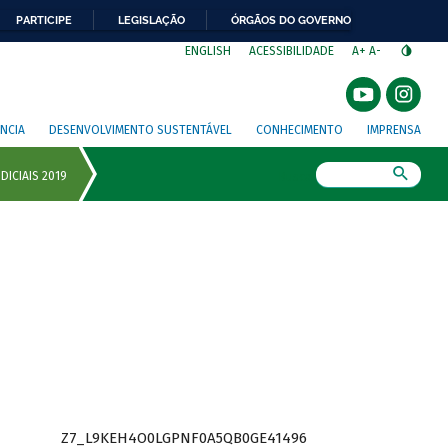
PARTICIPE
LEGISLAÇÃO
ÓRGÃOS DO GOVERNO
⁣
ENGLISH
ACESSIBILIDADE
A+
A-
NCIA
DESENVOLVIMENTO SUSTENTÁVEL
CONHECIMENTO
IMPRENSA
Busca
Z7_L9KEH4O0LGPNF0A5QB0GE41496