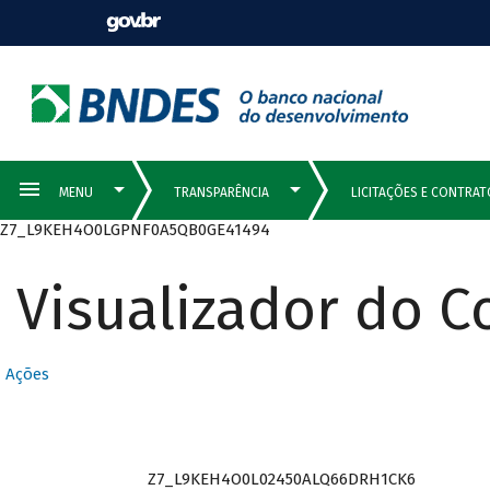
Z7_L9KEH4O0LGPNF0A5QB0GE41494
Visualizador do 
Ações
Z7_L9KEH4O0L02450ALQ66DRH1CK6