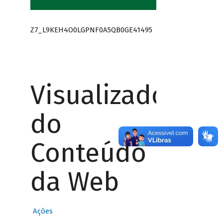
Z7_L9KEH4O0LGPNF0A5QB0GE41495
Visualizador
do
Conteúdo
da Web
Ações