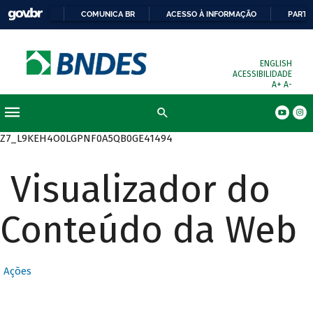
COMUNICA BR
ACESSO À INFORMAÇÃO
PARTI
ENGLISH
ACESSIBILIDADE
A+
A-
Busca
Z7_L9KEH4O0LGPNF0A5QB0GE41494
Visualizador do
Conteúdo da Web
Ações