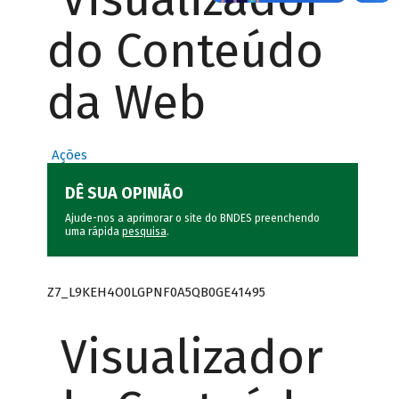
do Conteúdo
da Web
Ações
DÊ SUA OPINIÃO
Ajude-nos a aprimorar o site do BNDES preenchendo
uma rápida
pesquisa
.
Z7_L9KEH4O0LGPNF0A5QB0GE41495
Visualizador