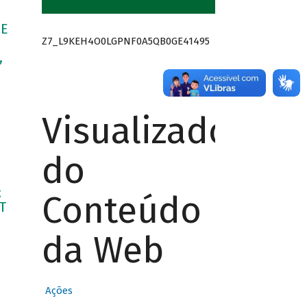
DE
Z7_L9KEH4O0LGPNF0A5QB0GE41495
,
Visualizador
do
;
Conteúdo
T
da Web
Ações