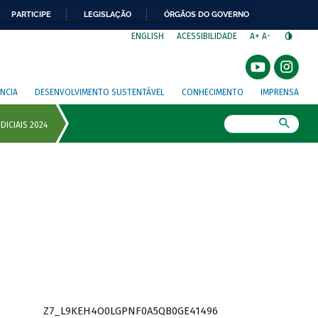
PARTICIPE
LEGISLAÇÃO
ÓRGÃOS DO GOVERNO
⁣
ENGLISH
ACESSIBILIDADE
A+
A-
NCIA
DESENVOLVIMENTO SUSTENTÁVEL
CONHECIMENTO
IMPRENSA
Busca
Z7_L9KEH4O0LGPNF0A5QB0GE41496