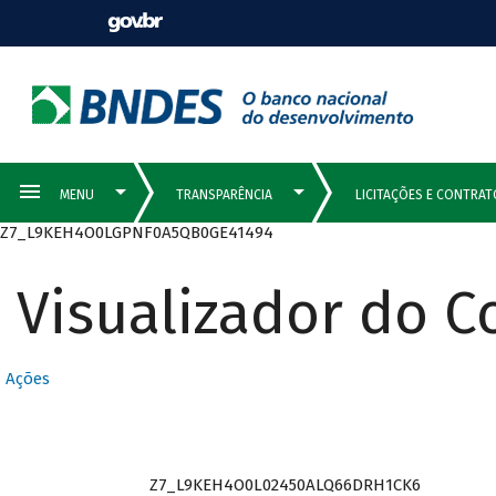
Z7_L9KEH4O0LGPNF0A5QB0GE41494
Visualizador do 
Ações
Z7_L9KEH4O0L02450ALQ66DRH1CK6