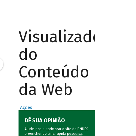
Visualizador
do
Conteúdo
da Web
Ações
DÊ SUA OPINIÃO
Ajude-nos a aprimorar o site do BNDES
preenchendo uma rápida
pesquisa
.