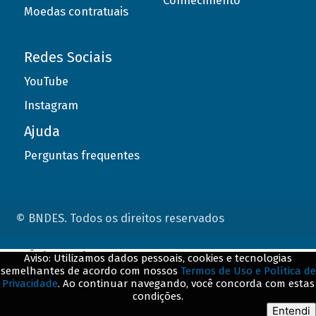
Conhecimento
Moedas contratuais
Redes Sociais
YouTube
Instagram
Ajuda
Perguntas frequentes
© BNDES. Todos os direitos reservados
ConteÃºdo complementar
Aviso: Utilizamos dados pessoais, cookies e tecnologias
semelhantes de acordo com nossos
Termos de Uso e Política de
${title}
${badge}
Privacidade
. Ao continuar navegando, você concorda com estas
condições.
${loading}
Entendi