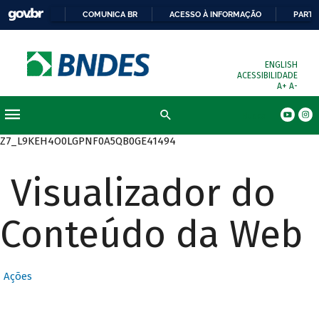
COMUNICA BR
ACESSO À INFORMAÇÃO
PARTI
ENGLISH
ACESSIBILIDADE
A+
A-
Busca
Z7_L9KEH4O0LGPNF0A5QB0GE41494
Visualizador do
Conteúdo da Web
Ações