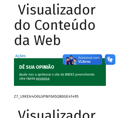
Visualizador
do Conteúdo
da Web
Ações
DÊ SUA OPINIÃO
Ajude-nos a aprimorar o site do BNDES preenchendo
uma rápida
pesquisa
.
Z7_L9KEH4O0LGPNF0A5QB0GE41495
Visualizador