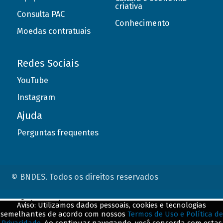
criativa
Consulta PAC
Conhecimento
Moedas contratuais
Redes Sociais
YouTube
Instagram
Ajuda
Perguntas frequentes
© BNDES. Todos os direitos reservados
ConteÃºdo complementar
Aviso: Utilizamos dados pessoais, cookies e tecnologias
semelhantes de acordo com nossos
Termos de Uso e Política de
${title}
${badge}