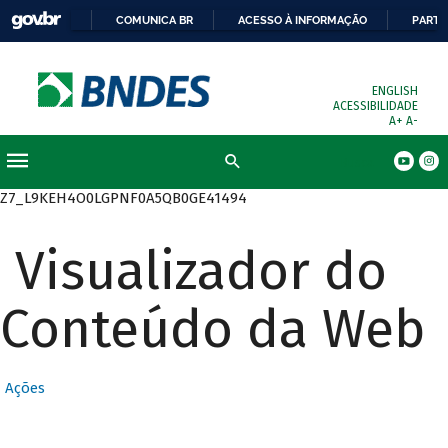
COMUNICA BR
ACESSO À INFORMAÇÃO
PARTI
ENGLISH
ACESSIBILIDADE
A+
A-
Busca
Z7_L9KEH4O0LGPNF0A5QB0GE41494
Visualizador do
Conteúdo da Web
Ações