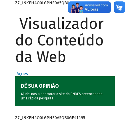
Z7_L9KEH4O0LGPNF0A5QB0GE41496
Visualizador
do Conteúdo
da Web
Ações
DÊ SUA OPINIÃO
Ajude-nos a aprimorar o site do BNDES preenchendo
uma rápida
pesquisa
.
Z7_L9KEH4O0LGPNF0A5QB0GE41495