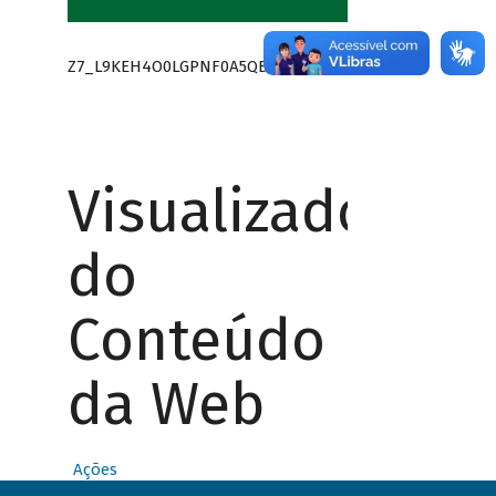
Z7_L9KEH4O0LGPNF0A5QB0GE41495
Visualizador
do
Conteúdo
da Web
Ações