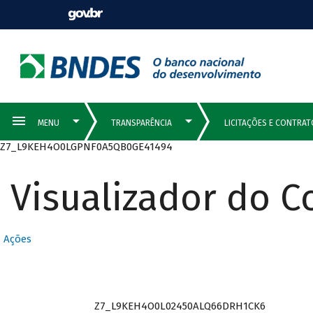
Z7_L9KEH4O0LGPNF0A5QB0GE41494
Visualizador do 
Ações
Z7_L9KEH4O0L02450ALQ66DRH1CK6