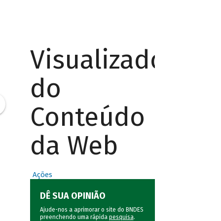
Visualizador
do
Conteúdo
da Web
Ações
DÊ SUA OPINIÃO
Ajude-nos a aprimorar o site do BNDES
preenchendo uma rápida
pesquisa
.