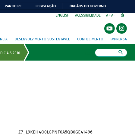
PARTICIPE
LEGISLAÇÃO
ÓRGÃOS DO GOVERNO
⁣
ENGLISH
ACESSIBILIDADE
A+
A-
NCIA
DESENVOLVIMENTO SUSTENTÁVEL
CONHECIMENTO
IMPRENSA
Busca
Z7_L9KEH4O0LGPNF0A5QB0GE41496