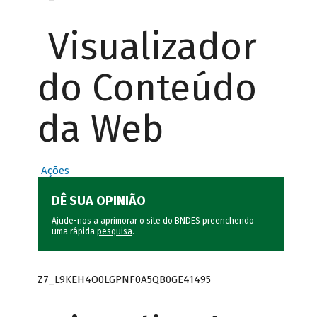
Visualizador
do Conteúdo
da Web
Ações
DÊ SUA OPINIÃO
Ajude-nos a aprimorar o site do BNDES preenchendo
uma rápida
pesquisa
.
Z7_L9KEH4O0LGPNF0A5QB0GE41495