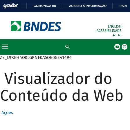
COMUNICA BR
ACESSO À INFORMAÇÃO
PARTI
ENGLISH
ACESSIBILIDADE
A+
A-
Busca
Z7_L9KEH4O0LGPNF0A5QB0GE41494
Visualizador do
Conteúdo da Web
Ações